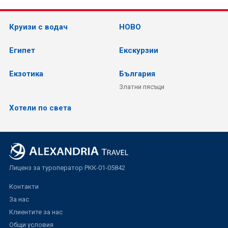
Круизи с водач
НОВО
Египет
Екскурзии
Екзотика
България
Златни пясъци
Хотели по света
Лиценз за туроператор РКК-01-05842
Контакти
За нас
Клиентите за нас
Общи условия