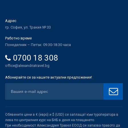
Адрес
гр. София, ул. Тракия № 33
Работно време
Понеделник – Петък: 09.30-18.30 часа
0700 18 308
office@alexandriatravel.bg
Абонирайте се за нашите актуални предложения!
Обявените цени в € (евро) и $ (USD) се заплащат към туроператора в
лева по централния курс на БНБ в деня на плащането.
При необходимост Александрия Травел ЕООД си запазва правото да