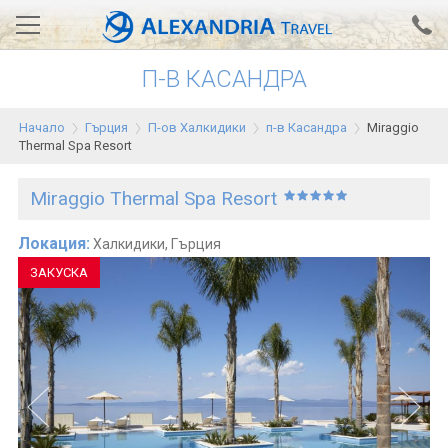
П-В КАСАНДРА
Вход за агенти
Проверка на резервация
Начало
Гърция
П-ов Халкидики
п-в Касандра
Miraggio
АЛЕКСАНДРИЯ хотели
Thermal Spa Resort
Тунис
Miraggio Thermal Spa Resort
Турция
Локация:
Халкидики, Гърция
Гърция
ЗАКУСКА
Египет
Екскурзии
0700 18 308
Запитване