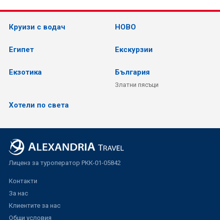
Круизи с водач
НОВО
Египет
Екскурзии
Екзотика
България
Златни пясъци
Хотели по света
Лиценз за туроператор РКК-01-05842
Контакти
За нас
Клиентите за нас
Общи условия