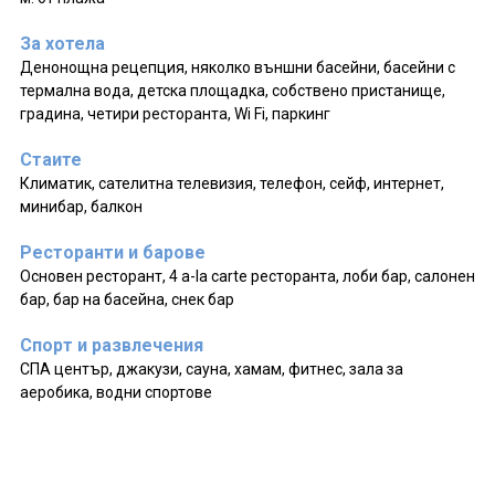
За хотела
Денонощна рецепция, няколко външни басейни, басейни с
термална вода, детска площадка, собствено пристанище,
градина, четири ресторанта, Wi Fi, паркинг
Стаите
Климатик, сателитна телевизия, телефон, сейф, интернет,
минибар, балкон
Ресторанти и барове
Основен ресторант, 4 а-la cartе ресторанта, лоби бар, салонен
бар, бар на басейна, снек бар
Спорт и развлечения
СПА център, джакузи, сауна, хамам, фитнес, зала за
аеробика, водни спортове