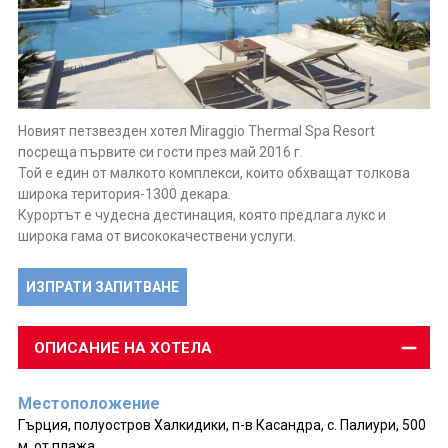
Новият петзвезден хотел Miraggio Thermal Spa Resort
посреща първите си гости през май 2016 г.
Той е един от малкото комплекси, които обхващат толкова
широка територия-1300 декара.
Курортът е чудесна дестинация, която предлага лукс и
широка гама от висококачествени услуги.
ИЗПРАТИ ЗАПИТВАНЕ
ОПИСАНИЕ НА ХОТЕЛА
Местоположение
Гърция, полуостров Халкидики, п-в Касандра, с. Палиури, 500
м. от плажа