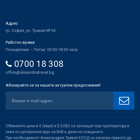
Адрес
гр. София, ул. Тракия № 33
Работно време
Понеделник – Петък: 09.30-18.30 часа
0700 18 308
office@alexandriatravel.bg
Абонирайте се за нашите актуални предложения!
Обявените цени в € (евро) и $ (USD) се заплащат към туроператора в
лева по централния курс на БНБ в деня на плащането.
При необходимост Александрия Травел ЕООД си запазва правото да