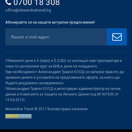
0700 18 308
office@alexandriatravel.bg
Абонирайте се за нашите актуални предложения!
Обявените цени в € (евро) и $ (USD) се заплащат към туроператора в
лева по централния курс на БНБ в деня на плащането.
При необходимост Александрия Травел ЕООД си запазва правото да
променя цените и условията на предложената оферта, за което ще
бъдете уведомени своевременно.
*Александрия Травел ЕООД е регистриран администратор на лични
данни в Комисията за Защита на Личните Данни под № 307035 от
19.04.2012г.
Alexandria Travel © 2017 Всички права запазени