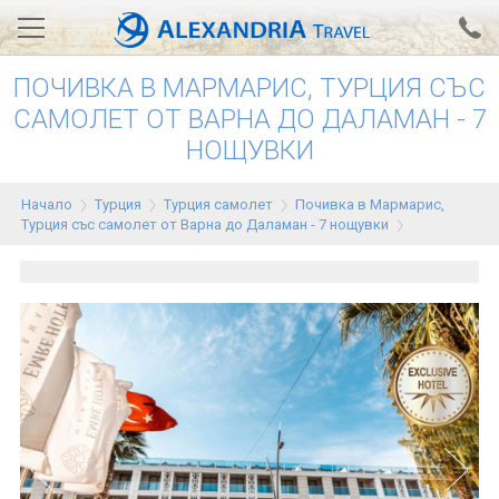
ПОЧИВКА В МАРМАРИС, ТУРЦИЯ СЪС
Вход за агенти
Проверка на резервация
САМОЛЕТ ОТ ВАРНА ДО ДАЛАМАН - 7
НОЩУВКИ
АЛЕКСАНДРИЯ хотели
Тунис
Начало
Турция
Турция самолет
Почивка в Мармарис,
Турция със самолет от Варна до Даламан - 7 нощувки
Турция
Гърция
Египет
Екскурзии
0700 18 308
Запитване