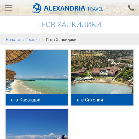
П-ОВ ХАЛКИДИКИ
Вход за агенти
Проверка на резервация
Начало
Гърция
П-ов Халкидики
АЛЕКСАНДРИЯ хотели
Тунис
Турция
Гърция
Египет
п-в Касандра
п-в Ситония
Екскурзии
0700 18 308
Запитване