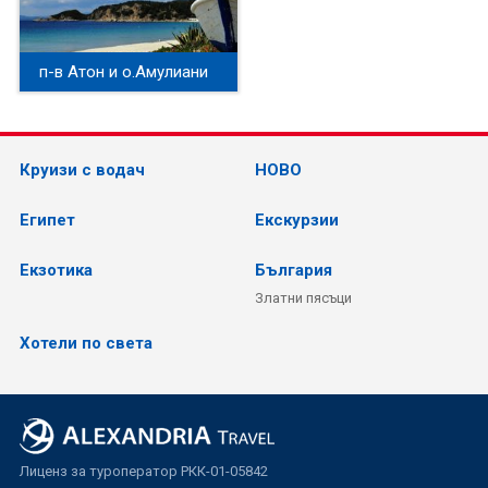
п-в Атон и о.Амулиани
Круизи с водач
НОВО
Египет
Екскурзии
Екзотика
България
Златни пясъци
Хотели по света
Лиценз за туроператор РКК-01-05842