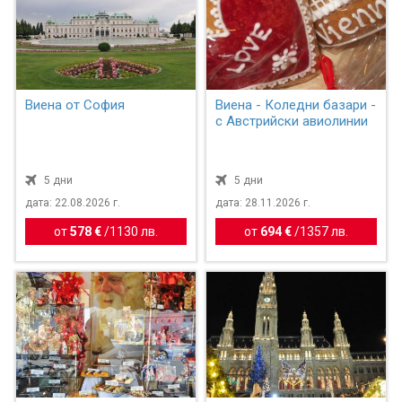
Виена от София
Виена - Коледни базари -
с Австрийски авиолинии
5 дни
5 дни
дата: 22.08.2026 г.
дата: 28.11.2026 г.
от
578 €
/
1130 лв.
от
694 €
/
1357 лв.