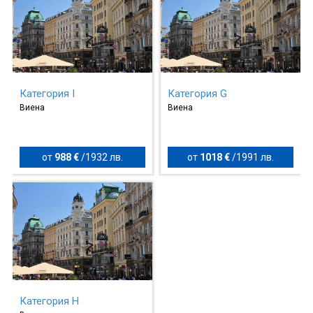
Категория I
Категория G
Виена
Виена
от
988 €
/
1932 лв.
от
1018 €
/
1991 лв.
Категория H