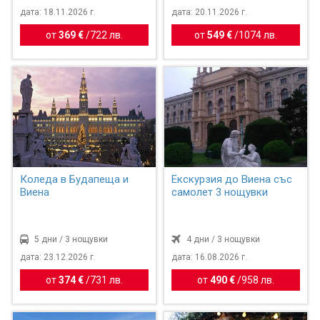
дата: 18.11.2026 г.
дата: 20.11.2026 г.
от
369 €
/
722 лв.
от
549 €
/
1074 лв.
Коледа в Будапеща и
Екскурзия до Виена със
Виена
самолет 3 нощувки
5 дни / 3 нощувки
4 дни / 3 нощувки
дата: 23.12.2026 г.
дата: 16.08.2026 г.
от
374 €
/
731 лв.
от
490 €
/
958 лв.