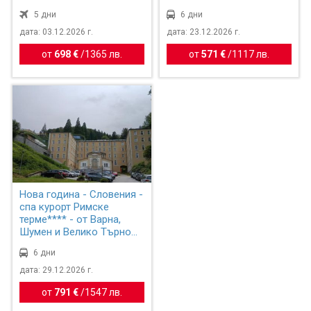
5 дни
6 дни
дата: 03.12.2026 г.
дата: 23.12.2026 г.
от
698 €
/
1365 лв.
от
571 €
/
1117 лв.
Нова година - Словения -
спа курорт Римске
терме**** - от Варна,
Шумен и Велико Търно...
6 дни
дата: 29.12.2026 г.
от
791 €
/
1547 лв.