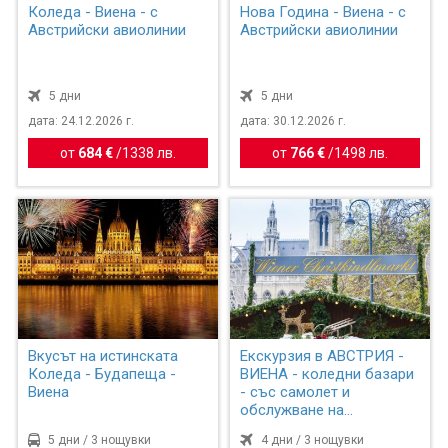
Коледа - Виена - с
Нова Година - Виена - с
Австрийски авиолинии
Австрийски авиолинии
5 дни
5 дни
дата: 24.12.2026 г.
дата: 30.12.2026 г.
от
684 €
/
1338 лв.
от
766 €
/
1498 лв.
Вкусът на истинската
Екскурзия в АВСТРИЯ -
Коледа - Будапеща -
ВИЕНА - коледни базари
Виена
- със самолет и
обслужване на
български ...
5 дни / 3 нощувки
4 дни / 3 нощувки