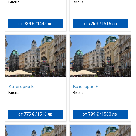
Виена
Виена
от
739 €
/
1445 лв.
от
775 €
/
1516 лв.
Категория E
Категория F
Виена
Виена
от
775 €
/
1516 лв.
от
799 €
/
1563 лв.