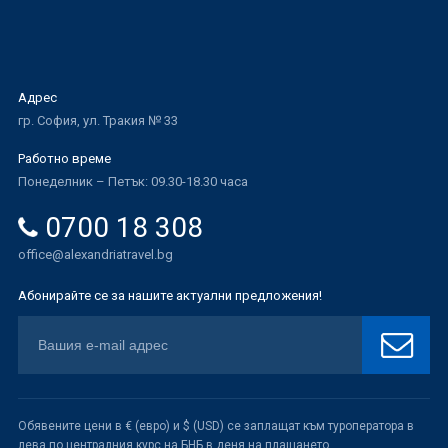
Адрес
гр. София, ул. Тракия № 33
Работно време
Понеделник – Петък: 09.30-18.30 часа
0700 18 308
office@alexandriatravel.bg
Абонирайте се за нашите актуални предложения!
Обявените цени в € (евро) и $ (USD) се заплащат към туроператора в
лева по централния курс на БНБ в деня на плащането.