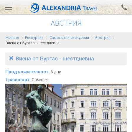
АВСТРИЯ
Вход за агенти
Проверка на резервация
Начало
Екскурзии
Самолетни екскурзии
Австрия
АЛЕКСАНДРИЯ хотели
Виена от Бургас - шестдневна
Тунис
Виена от Бургас - шестдневна
Турция
Продължителност:
6 дни
Гърция
Транспорт:
Самолет
Египет
Екскурзии
0700 18 308
Запитване