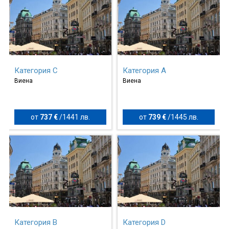
Категория C
Категория A
Виена
Виена
от
737 €
/
1441 лв.
от
739 €
/
1445 лв.
Категория B
Категория D