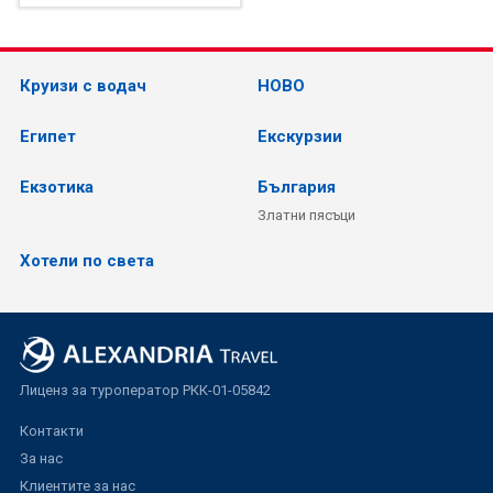
Круизи с водач
НОВО
Египет
Екскурзии
Екзотика
България
Златни пясъци
Хотели по света
Лиценз за туроператор РКК-01-05842
Контакти
За нас
Клиентите за нас