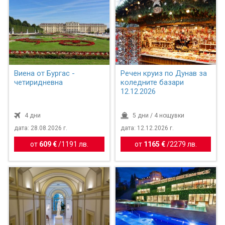
Виена от Бургас -
Речен круиз по Дунав за
четиридневна
коледните базари
12.12.2026
4 дни
5 дни / 4 нощувки
дата: 28.08.2026 г.
дата: 12.12.2026 г.
от
609 €
/
1191 лв.
от
1165 €
/
2279 лв.