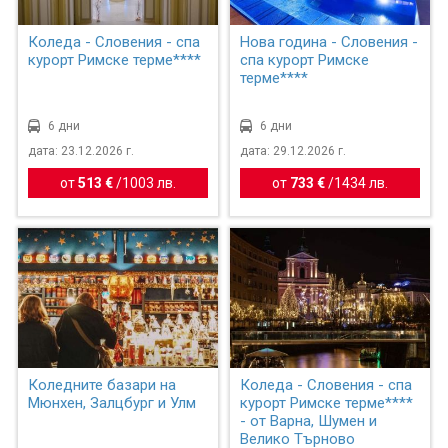
Коледа - Словения - спа
Нова година - Словения -
курорт Римске терме****
спа курорт Римске
терме****
6 дни
6 дни
дата: 23.12.2026 г.
дата: 29.12.2026 г.
от
513 €
/
1003 лв.
от
733 €
/
1434 лв.
Коледните базари на
Коледа - Словения - спа
Мюнхен, Залцбург и Улм
курорт Римске терме****
- от Варна, Шумен и
Велико Търново