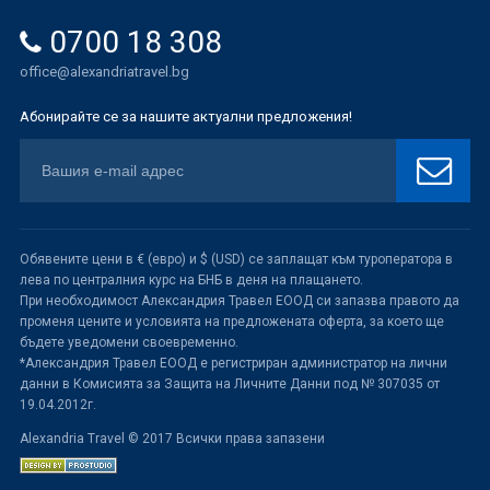
0700 18 308
office@alexandriatravel.bg
Абонирайте се за нашите актуални предложения!
Обявените цени в € (евро) и $ (USD) се заплащат към туроператора в
лева по централния курс на БНБ в деня на плащането.
При необходимост Александрия Травел ЕООД си запазва правото да
променя цените и условията на предложената оферта, за което ще
бъдете уведомени своевременно.
*Александрия Травел ЕООД е регистриран администратор на лични
данни в Комисията за Защита на Личните Данни под № 307035 от
19.04.2012г.
Alexandria Travel © 2017 Всички права запазени