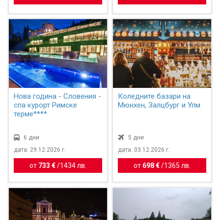
Нова година - Словения -
Коледните базари на
спа курорт Римске
Мюнхен, Залцбург и Улм
терме****
6 дни
5 дни
дата: 29.12.2026 г.
дата: 03.12.2026 г.
от
733 €
/
1434 лв.
от
698 €
/
1365 лв.