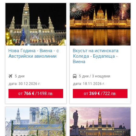
Нова Година - Виена - с
Вкусът на истинската
Австрийски авиолинии
Коледа - Будапеща -
Виена
5 дни
5 дни / 3 нощувки
дата: 30.12.2026 г.
дата: 18.11.2026 г.
от
766 €
/
1498 лв.
от
369 €
/
722 лв.