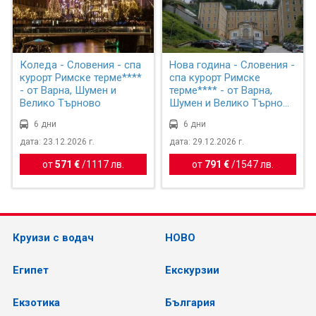
Коледа - Словения - спа
Нова година - Словения -
курорт Римске терме****
спа курорт Римске
- от Варна, Шумен и
терме**** - от Варна,
Велико Търново
Шумен и Велико Търно...
6 дни
6 дни
дата: 23.12.2026 г.
дата: 29.12.2026 г.
от
571 €
/
1117 лв.
от
791 €
/
1547 лв.
Круизи с водач
НОВО
Египет
Екскурзии
Екзотика
България