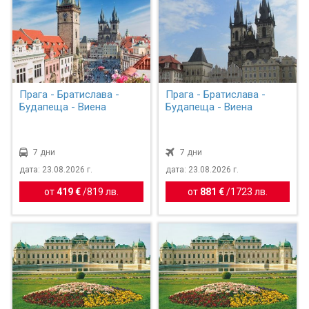
Прага - Братислава -
Прага - Братислава -
Будапеща - Виена
Будапеща - Виена
7 дни
7 дни
дата: 23.08.2026 г.
дата: 23.08.2026 г.
от
419 €
/
819 лв.
от
881 €
/
1723 лв.