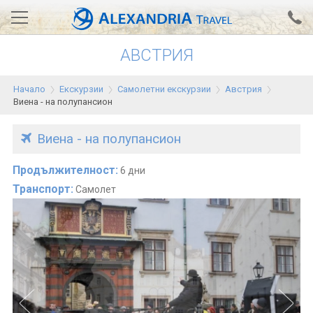
АВСТРИЯ
Вход за агенти
Проверка на резервация
Начало
Екскурзии
Самолетни екскурзии
Австрия
АЛЕКСАНДРИЯ хотели
Виена - на полупансион
Тунис
Виена - на полупансион
Турция
Продължителност:
6 дни
Гърция
Транспорт:
Самолет
Египет
Екскурзии
0700 18 308
Запитване