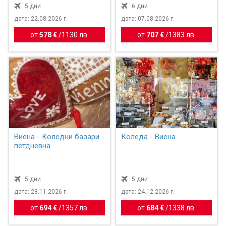
5 дни
6 дни
дата: 22.08.2026 г.
дата: 07.08.2026 г.
от
578 €
/
1130 лв.
от
707 €
/
1383 лв.
Виена - Коледни базари -
Коледа - Виена
петдневна
5 дни
5 дни
дата: 28.11.2026 г.
дата: 24.12.2026 г.
от
694 €
/
1357 лв.
от
684 €
/
1338 лв.