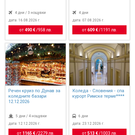
4 дни / 3 нощувки
4 дни
дата: 16.08.2026 г.
дата: 07.08.2026 г.
от
490 €
/
958 лв.
от
609 €
/
1191 лв.
Речен круиз по Дунав за
Коледа - Словения - спа
коледните базари
курорт Римске терме****
12.12.2026
5 дни / 4 нощувки
6 дни
дата: 12.12.2026 г.
дата: 23.12.2026 г.
от
1165 €
/
2279 лв.
от
513 €
/
1003 лв.