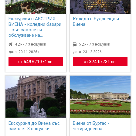
Екскурзия в АВСТРИЯ -
Коледа в Будапеща и
ВИЕНА - коледни базари
Виена
- със самолет и
обслужване на
български ...
4 дни / 3 нощувки
5 дни / 3 нощувки
дата: 20.11.2026 г.
дата: 23.12.2026 г.
от
549 €
/
1074 лв.
от
374 €
/
731 лв.
Екскурзия до Виена със
Виена от Бургас -
самолет 3 нощувки
четиридневна