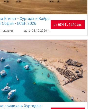
а Египет - Хургада и Кайро
т София - ЕСЕН 2026
от
634 €
/
1240 лв.
7 нощувки
дата: 03.10.2026 г.
sive почивка в Хургада с