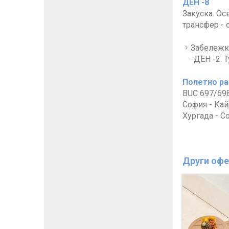
ДЕН -8
Закуска. Ос
трансфер - 
Забележка
-ДЕН -2. 
Полетно ра
BUC 697/698
София - Кайр
Хургада - Со
Други офе