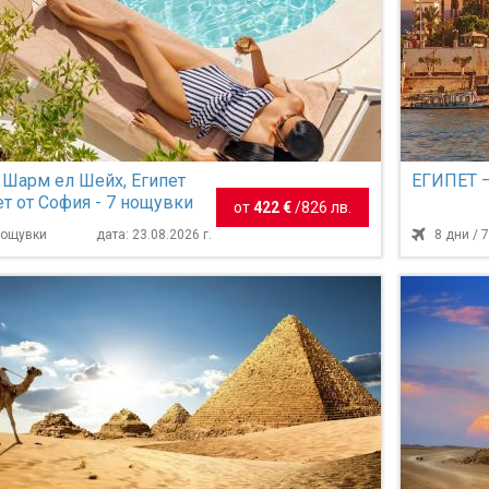
 Шарм ел Шейх, Египет
ЕГИПЕТ 
т от София - 7 нощувки
от
422 €
/
826 лв.
 нощувки
дата: 23.08.2026 г.
8 дни / 