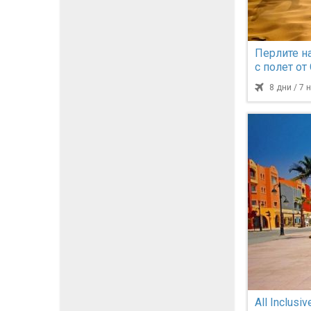
Перлите на
с полет от
8 дни / 7
All Inclusi