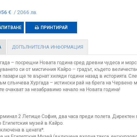
056 €
/ 2066 лв.
АПИТВАНЕ
ПРИНТИРАЙ
А
ДОПЪЛНИТЕЛНА ИНФОРМАЦИЯ
гада – посрещни Новата година сред древни чудеса и морс
уването си от мистичния Кайро – градът, където величест
 пазари ще те върнат хиляди години назад в историята. Сл
ъм слънчева Хургада – истински рай на брега на Червено 
те очакват за незабравимо начало на Новата година!
рминал 2 Летище София, два часа преди полета. Директен 
 Египетския музей в Кайро.
ключена в цената*:
 на Египетския Музей (включена входна такса, екскурзов