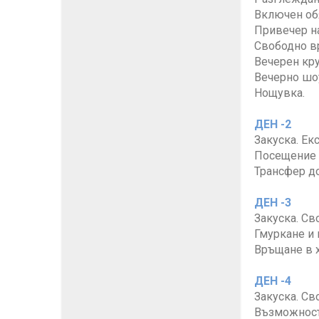
Включен об
Привечер на
Свободно в
Вечерен кру
Вечерно шоу
Нощувка.
ДЕН -2
Закуска. Ек
Посещение н
Трансфер до
ДЕН -3
Закуска. Св
Гмуркане и
Връщане в х
ДЕН -4
Закуска. Св
Възможност 