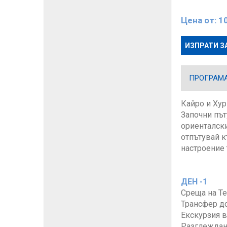
Цена от:
1
ИЗПРАТИ З
ПРОГРАМ
Кайро и Хур
Започни път
ориенталски
отпътувай к
настроение 
ДЕН -1
Среща на Те
Трансфер до
Екскурзия в
Разглеждане