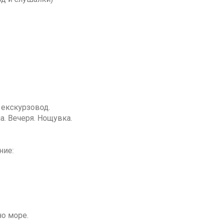
 екскурзовод.
а. Вечеря. Нощувка.
ние:
но море.