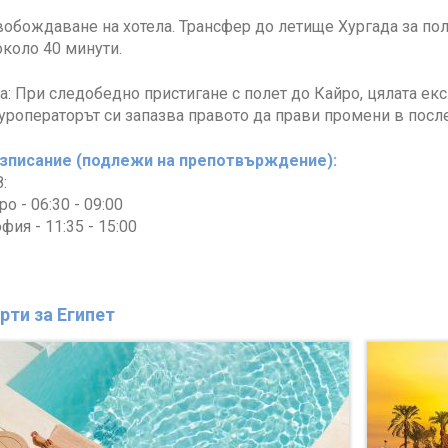
вобождаване на хотела. Трансфер до летище Хургада за по
около 40 минути.
: При следобедно пристигане с полет до Кайро, цялата ек
Туроператорът си запазва правото да прави промени в посл
зписание (подлежи на препотвърждение):
:
о - 06:30 - 09:00
фия - 11:35 - 15:00
рти за Египет