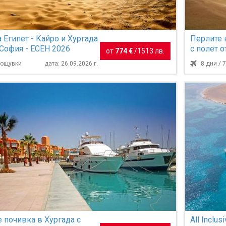
 Египет - Кайро и Хургада
Перлите н
 София - ЕСЕН 2026
с полет о
от
774 €
/
1513 лв.
 нощувки
дата: 26.09.2026 г.
8 дни / 
ve почивка в Хургада с
All Inclu