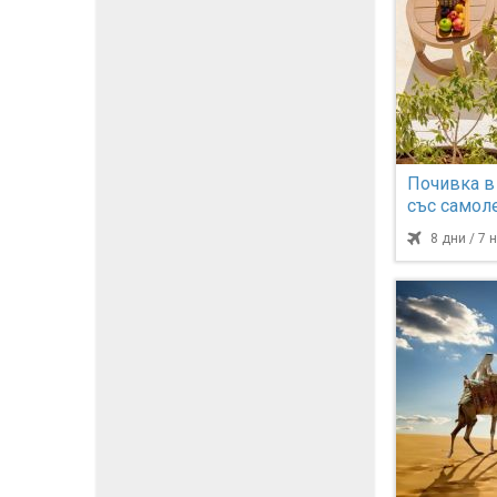
Почивка в
със самоле
8 дни / 7