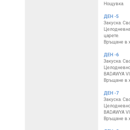
Нощувка.
ДЕН -5
Закуска. Св
Целодневна 
царете.
Връщане в х
ДЕН -6
Закуска. Св
Целодневно 
BADAWYA VIP
Връщане в х
ДЕН -7
Закуска. Св
Целодневно 
BADAWYA VIP
Връщане в х