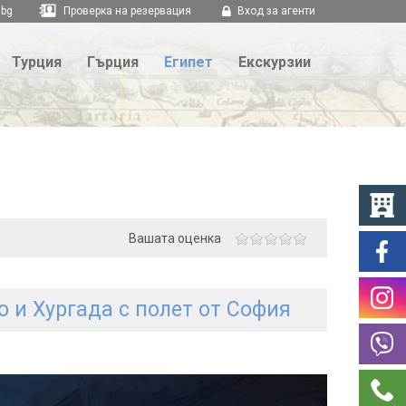
.bg
Проверка на резервация
Вход за агенти
Турция
Гърция
Египет
Екскурзии
Вашата оценка
о и Хургада с полет от София