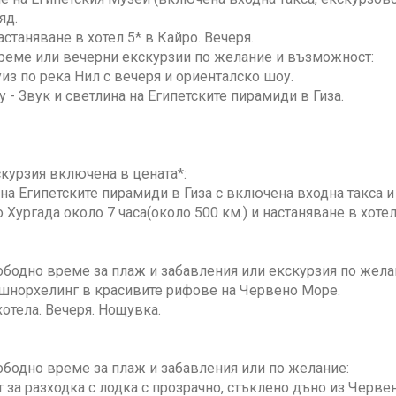
яд.
станяване в хотел 5* в Кайро. Вечеря.
реме или вечерни екскурзии по желание и възможност:
из по река Нил с вечеря и ориенталско шоу.
 - Звук и светлина на Египетските пирамиди в Гиза.
скурзия включена в цената*:
а Египетските пирамиди в Гиза с включена входна такса и
 Хургада около 7 часа(около 500 км.) и настаняване в хотел
ободно време за плаж и забавления или екскурзия по жела
 шнорхелинг в красивите рифове на Червено Море.
отела. Вечеря. Нощувка.
ободно време за плаж и забавления или по желание:
за разходка с лодка с прозрачно, стъклено дъно из Черве