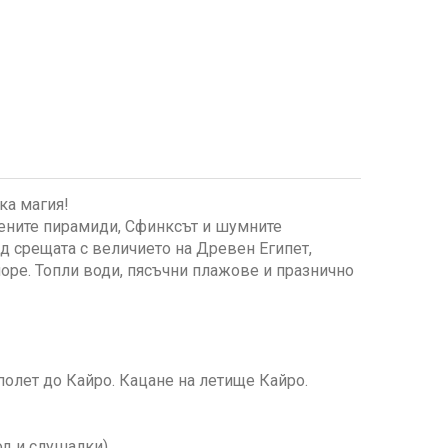
ка магия!
вените пирамиди, Сфинксът и шумните
ед срещата с величието на Древен Египет,
море. Топли води, пясъчни плажове и празнично
полет до Кайро. Кацане на летище Кайро.
од и слушалки)