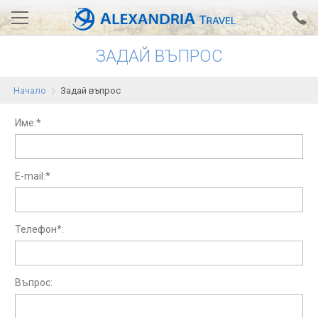
ЗАДАЙ ВЪПРОС
Вход за агенти
Проверка на резервация
Начало
Задай въпрос
АЛЕКСАНДРИЯ хотели
Име:*
Тунис
Турция
E-mail:*
Гърция
Египет
Телефон*:
Екскурзии
Въпрос:
0700 18 308
Запитване