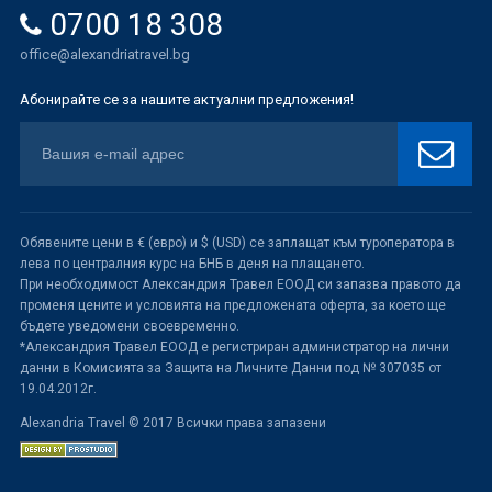
0700 18 308
office@alexandriatravel.bg
Абонирайте се за нашите актуални предложения!
Обявените цени в € (евро) и $ (USD) се заплащат към туроператора в
лева по централния курс на БНБ в деня на плащането.
При необходимост Александрия Травел ЕООД си запазва правото да
променя цените и условията на предложената оферта, за което ще
бъдете уведомени своевременно.
*Александрия Травел ЕООД е регистриран администратор на лични
данни в Комисията за Защита на Личните Данни под № 307035 от
19.04.2012г.
Alexandria Travel © 2017 Всички права запазени