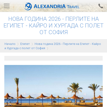
НОВА ГОДИНА 2026 - ПЕРЛИТЕ НА
Вход за агенти
Проверка на резервация
ЕГИПЕТ - КАЙРО И ХУРГАДА С ПОЛЕТ
ОТ СОФИЯ
АЛЕКСАНДРИЯ хотели
Тунис
Начало
Египет
Нова година 2026 - Перлите на Египет - Кайро
и Хургада с полет от София
Турция
Гърция
Египет
Екскурзии
0700 18 308
Запитване