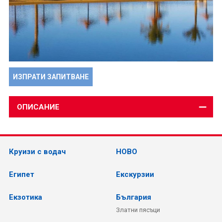
ИЗПРАТИ ЗАПИТВАНЕ
ОПИСАНИЕ
Круизи с водач
НОВО
Египет
Екскурзии
Екзотика
България
Златни пясъци