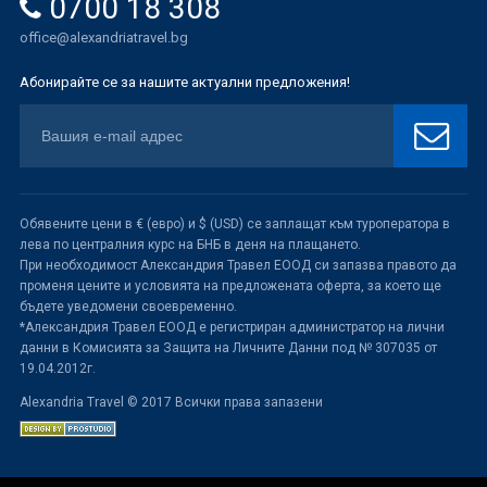
0700 18 308
office@alexandriatravel.bg
Абонирайте се за нашите актуални предложения!
Обявените цени в € (евро) и $ (USD) се заплащат към туроператора в
лева по централния курс на БНБ в деня на плащането.
При необходимост Александрия Травел ЕООД си запазва правото да
променя цените и условията на предложената оферта, за което ще
бъдете уведомени своевременно.
*Александрия Травел ЕООД е регистриран администратор на лични
данни в Комисията за Защита на Личните Данни под № 307035 от
19.04.2012г.
Alexandria Travel © 2017 Всички права запазени