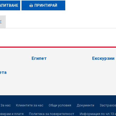
АПИТВАНЕ
ПРИНТИРАЙ
Е
Египет
Екскурзии
ета
За нас
Клиентите за нас
Общи условия
Документи
Застрахов
рвирам и платя
Политика за поверителност
Информация по чл.13 и