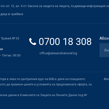
по чл. 12, ал. 4 от Закона за защита на лицата, подаващи информация з
 деца в чужбина
0700 18 308
Абон
. Тракия № 33
ме
office@alexandriatravel.bg
 Петък: 09.30-
атора в лева по централния курс на БНБ в деня на плащането.
Ale
ото да променя цените и условията на предложената оферта, за
лични данни в Комисията за Защита на Личните Данни под №