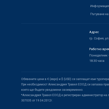
Информация 
Пътуване на
Адрес
гр. София, ул
Работно вре
Понеделник –
18.30 часа
Обявените цени в € (евро) и $ (USD) се заплащат към туропер
При необходимост Александрия Травел ЕООД си запазва прав
което ще бъдете уведомени своевременно.
*Александрия Травел ЕООД е регистриран администратор на 
307035 от 19.04.2012г.