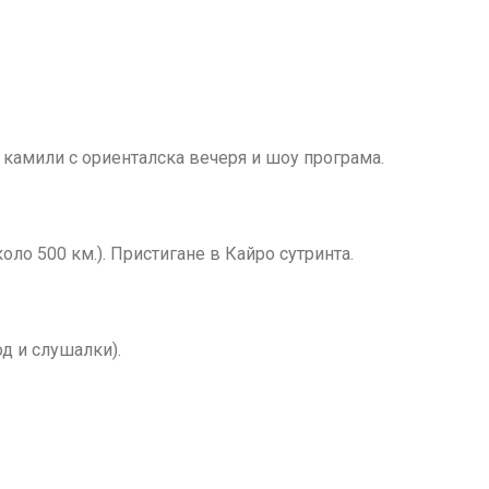
а камили с ориенталска вечеря и шоу програма.
оло 500 км.). Пристигане в Кайро сутринта.
д и слушалки).