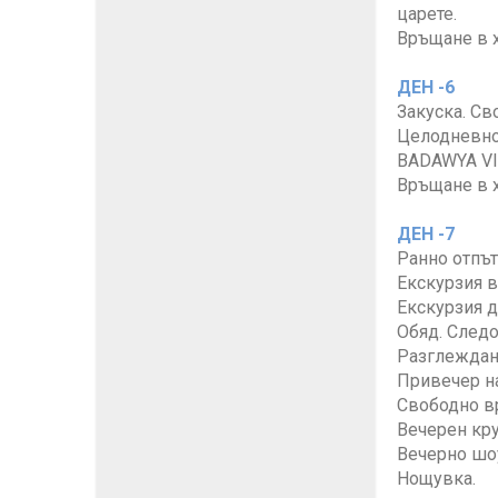
царете.
Връщане в 
ДЕН -6
Закуска. Св
Целодневно 
BADAWYA VIP
Връщане в х
ДЕН -7
Ранно отпът
Екскурзия в
Екскурзия д
Обяд. Следо
Разглеждане
Привечер на
Свободно в
Вечерен кру
Вечерно шоу
Нощувка.