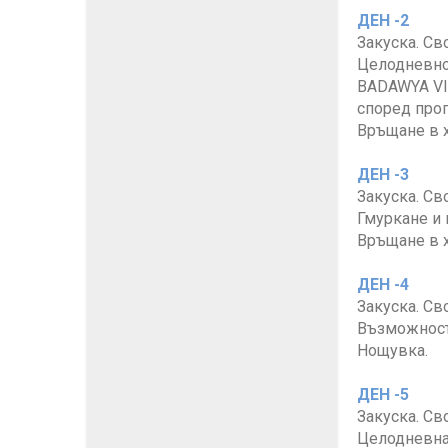
ДЕН -2
Закуска. Св
Целодневно 
BADAWYA VIP
според прог
Връщане в х
ДЕН -3
Закуска. Св
Гмуркане и
Връщане в х
ДЕН -4
Закуска. Св
Възможност 
Нощувка.
ДЕН -5
Закуска. Св
Целодневна 