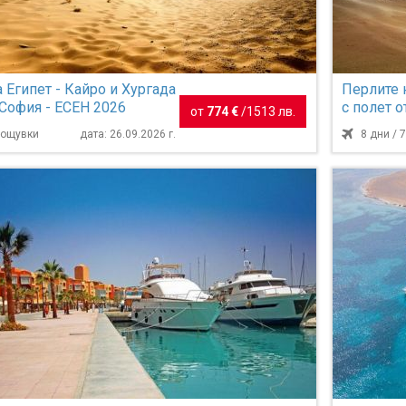
 Египет - Кайро и Хургада
Перлите н
 София - ЕСЕН 2026
с полет о
от
774 €
/
1513 лв.
 нощувки
дата: 26.09.2026 г.
8 дни / 