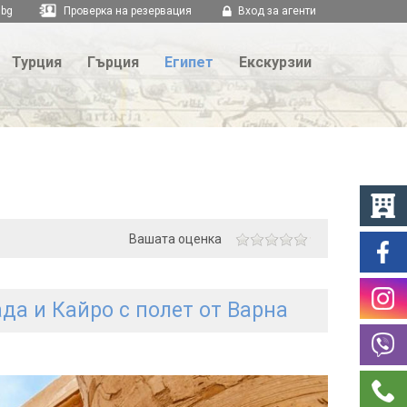
.bg
Проверка на резервация
Вход за агенти
Турция
Гърция
Египет
Екскурзии
Вашата оценка
ада и Кайро с полет от Варна