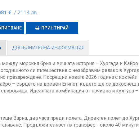
081 €
/ 2114 лв.
АПИТВАНЕ
ПРИНТИРАЙ
А
ДОПЪЛНИТЕЛНА ИНФОРМАЦИЯ
 между морския бриз и вечната история – Хургада и Кайро 
огодишното си пътешествие с незабравим релакс в Хургад
но презареждане. Посрещни новата 2026 година с коктейл в
айро – сърцето на древен Египет, където ще се докоснеш 
 съкровища. Идеалната комбинация от почивка и култура –
тище Варна, два часа преди полета. Директен полет до Хур
станяване. Продължителност на трансфер - около 40 минут