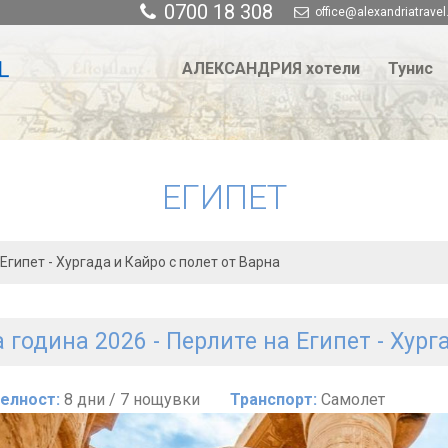
0700 18 308
office@alexandriatravel
АЛЕКСАНДРИЯ хотели
Тунис
ЕГИПЕТ
Египет - Хургада и Кайро с полет от Варна
 година 2026 - Перлите на Египет - Хург
елност:
8 дни / 7 нощувки
Транспорт:
Самолет