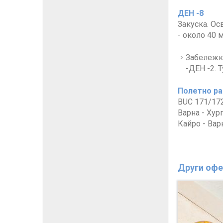
ДЕН -8
Закуска. Ос
- около 40 
Забележка
-ДЕН -2. 
Полетно ра
BUC 171/172
Варна - Хург
Кайро - Варн
Други офе