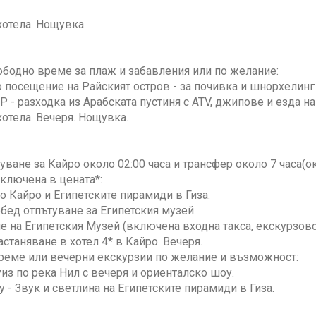
хотела. Нощувка
ободно време за плаж и забавления или по желание:
посещение на Райският остров - за почивка и шнорхелинг
 - разходка из Арабската пустиня с ATV, джипове и езда н
отела. Вечеря. Нощувка.
уване за Кайро около 02:00 часа и трансфер около 7 часа(ок
ключена в цената*:
о Кайро и Египетските пирамиди в Гиза.
бед отпътуване за Египетския музей.
 на Египетския Музей (включена входна такса, екскурзово
станяване в хотел 4* в Кайро. Вечеря.
реме или вечерни екскурзии по желание и възможност:
из по река Нил с вечеря и ориенталско шоу.
 - Звук и светлина на Египетските пирамиди в Гиза.