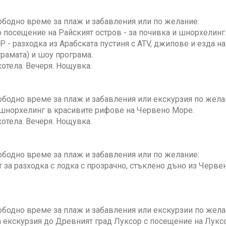
ободно време за плаж и забавления или по желание:
посещение на Райският остров - за почивка и шнорхелинг
 - разходка из Арабската пустиня с ATV, джипове и езда на
рамата) и шоу програма.
отела. Вечеря. Нощувка.
ободно време за плаж и забавления или екскурзия по жела
 шнорхелинг в красивите рифове на Червено Море.
отела. Вечеря. Нощувка.
ободно време за плаж и забавления или по желание:
за разходка с лодка с прозрачно, стъклено дъно из Черве
ободно време за плаж и забавления или екскурзии по жела
екскурзия до Древният град Луксор с посещение на Луксор