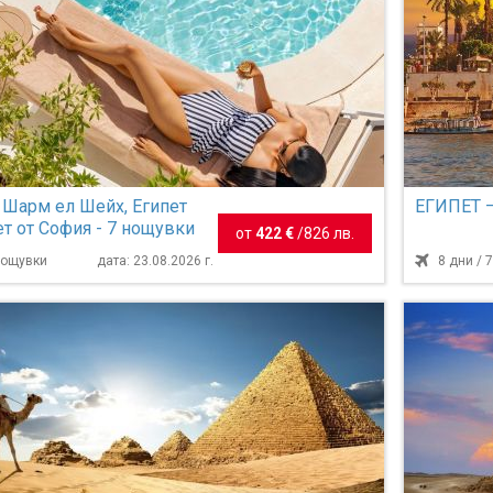
 Шарм ел Шейх, Египет
ЕГИПЕТ 
т от София - 7 нощувки
от
422 €
/
826 лв.
 нощувки
дата: 23.08.2026 г.
8 дни / 