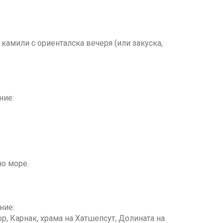
.
 камили с ориенталска вечеря (или закуска,
ние:
но море.
ние:
, Карнак, храма на Хатшепсут, Долината на