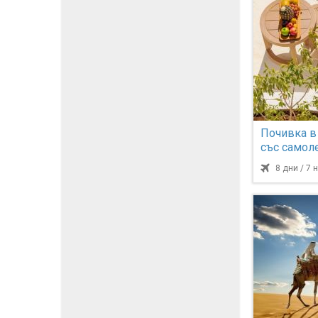
Почивка в
със самоле
8 дни / 7