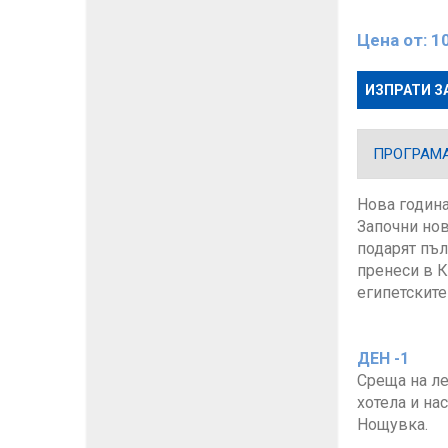
Цена от:
1
ИЗПРАТИ З
ПРОГРАМ
Нова година
Започни нов
подарят пъл
пренеси в К
египетските
ДЕН -1
Среща на ле
хотела и на
Нощувка.