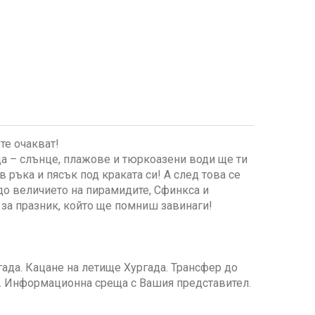
те очакват!
а – слънце, плажове и тюркоазени води ще ти
 ръка и пясък под краката си! А след това се
до величието на пирамидите, Сфинкса и
 за празник, който ще помниш завинаги!
гада. Кацане на летище Хургада. Трансфер до
и. Информационна среща с Вашия представител.