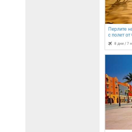
Перлите на
с полет от
8 дни / 7