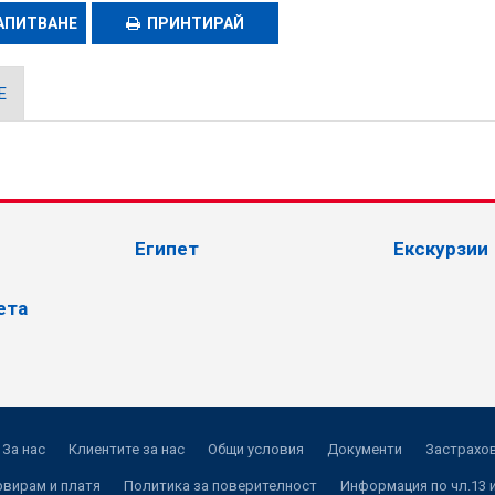
АПИТВАНЕ
ПРИНТИРАЙ
Е
Египет
Екскурзии
ета
За нас
Клиентите за нас
Общи условия
Документи
Застрахов
рвирам и платя
Политика за поверителност
Информация по чл.13 и