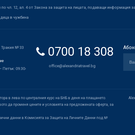
по чл. 12, ал. 4 от Закона за защита на лицата, подаващи информация з
 деца в чужбина
0700 18 308
Абон
. Тракия № 33
ме
office@alexandriatravel.bg
 Петък: 09.30-
атора в лева по централния курс на БНБ в деня на плащането.
Ale
ото да променя цените и условията на предложената оферта, за
лични данни в Комисията за Защита на Личните Данни под №