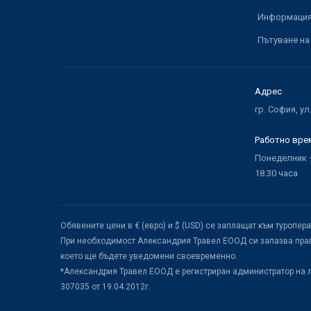
Информация 
Пътуване на
Адрес
гр. София, ул
Работно вре
Понеделник –
18.30 часа
Обявените цени в € (евро) и $ (USD) се заплащат към туропер
При необходимост Александрия Травел ЕООД си запазва прав
което ще бъдете уведомени своевременно.
*Александрия Травел ЕООД е регистриран администратор на 
307035 от 19.04.2012г.