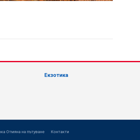
Екзотика
ка Отмяна на пътуване
Контакти