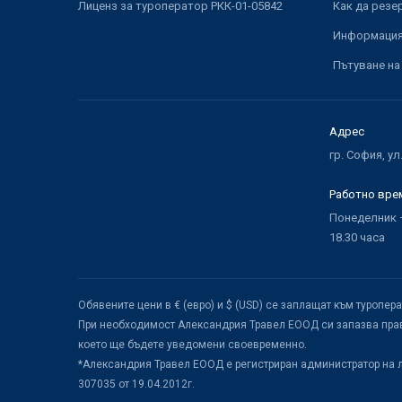
Лиценз за туроператор РКК-01-05842
Как да резе
Информация 
Пътуване на
Адрес
гр. София, ул
Работно вре
Понеделник –
18.30 часа
Обявените цени в € (евро) и $ (USD) се заплащат към туропер
При необходимост Александрия Травел ЕООД си запазва прав
което ще бъдете уведомени своевременно.
*Александрия Травел ЕООД е регистриран администратор на 
307035 от 19.04.2012г.