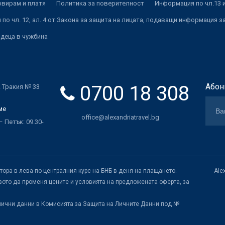
рвирам и платя
Политика за поверителност
Информация по чл.13 и
по чл. 12, ал. 4 от Закона за защита на лицата, подаващи информация з
 деца в чужбина
0700 18 308
Абон
. Тракия № 33
ме
office@alexandriatravel.bg
 Петък: 09.30-
атора в лева по централния курс на БНБ в деня на плащането.
Ale
ото да променя цените и условията на предложената оферта, за
лични данни в Комисията за Защита на Личните Данни под №