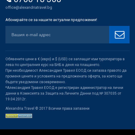
office@alexandriatravel.bg
Абонирайте се за нашите актуални предложения!
Обявените цени в € (евро) и $ (USD) се заплащат към туроператора в
лева по централния курс на БНБ в деня на плащането.
При необходимост Александрия Травел ЕООД си запазва правото да
променя цените и условията на предложената оферта, за което ще
бъдете уведомени своевременно.
*Александрия Травел ЕООД е регистриран администратор на лични
данни в Комисията за Защита на Личните Данни под № 307035 от
19.04.2012г.
Alexandria Travel © 2017 Всички права запазени