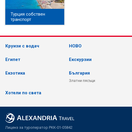
Турция собствен
транспорт
Круизи с водач
НОВО
Египет
Екскурзии
Екзотика
България
Златни пясъци
Хотели по света
Лиценз за туроператор РКК-01-05842