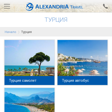
ТУРЦИЯ
Вход за агенти
Проверка на резервация
Начало
Турция
АЛЕКСАНДРИЯ хотели
Тунис
Турция
Гърция
Египет
Турция самолет
Турция автобус
Екскурзии
0700 18 308
Запитване