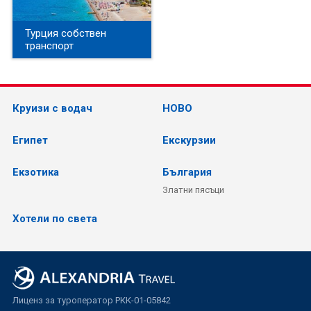
Турция собствен
транспорт
Круизи с водач
НОВО
Египет
Екскурзии
Екзотика
България
Златни пясъци
Хотели по света
Лиценз за туроператор РКК-01-05842