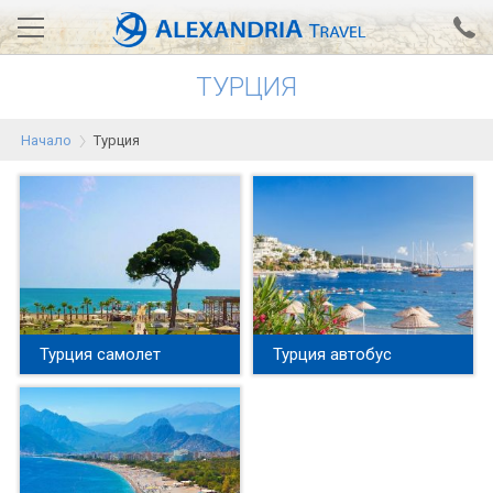
ТУРЦИЯ
Вход за агенти
Проверка на резервация
Начало
Турция
АЛЕКСАНДРИЯ хотели
Тунис
Турция
Гърция
Египет
Турция самолет
Турция автобус
Екскурзии
0700 18 308
Запитване