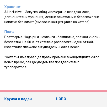
Хранене:
All Inclusive – Закуска, обяд и вечеря на шведска маса,
допълнителни хранения, местни алкохолни и безалкохолни
напитки без лимит (съгласно концепцията на хотела)
Плаж:
Платформа. Чадъри и шезлонги - безплатно, плажни кърпи -
безплатно. На 50 м. от хотела е разположен един от най-
известните плажове в Кушадасъ - Ladies Beach.
*Хотелът има право да прави промени в концепцията си по
всяко време, без да уведомява предварително
туроператора.
Круизи с водач
НОВО