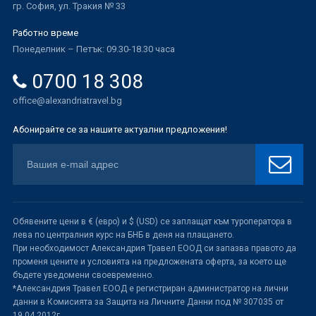
гр. София, ул. Тракия № 33
Работно време
Понеделник – Петък: 09.30-18.30 часа
0700 18 308
office@alexandriatravel.bg
Абонирайте се за нашите актуални предложения!
Обявените цени в € (евро) и $ (USD) се заплащат към туроператора в
лева по централния курс на БНБ в деня на плащането.
При необходимост Александрия Травел ЕООД си запазва правото да
променя цените и условията на предложената оферта, за което ще
бъдете уведомени своевременно.
*Александрия Травел ЕООД е регистриран администратор на лични
данни в Комисията за Защита на Личните Данни под № 307035 от
19.04.2012г.