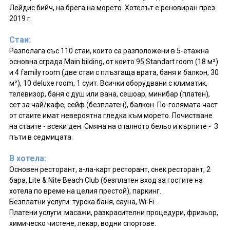
Лейдис бийч, на брега на морето. Хотелът е реновиран през
2019 г.
Стаи:
Разполага със 110 стаи, които са разположени в 5-етажна
основна сграда Main bilding, от които 95 Standart room (18 м²)
и 4 family room (две стаи с плъзгаща врата, баня и балкон, 30
м²), 10 deluxe room, 1 суит. Всички оборудвани с климатик,
телевизор, баня с душ или вана, сешоар, минибар (платен),
сет за чай/кафе, сейф (безплатен), балкон. По-голямата част
от стаите имат невeроятна гледка към морето. Почистване
на стаите - всеки ден. Смяна на спалното бельо и кърпите - 3
пъти в седмицата.
В хотела:
Основен ресторант, а-ла-карт ресторант, снек ресторант, 2
бара, Lite & Nite Beach Club (безплатен вход за гостите на
хотела по време на целия престой), паркинг.
Безплатни услуги: турска баня, сауна, Wi-Fi .
Платени услуги: масажи, разкрасителни процедури, фризьор,
химическо чистене, лекар, водни спортове.