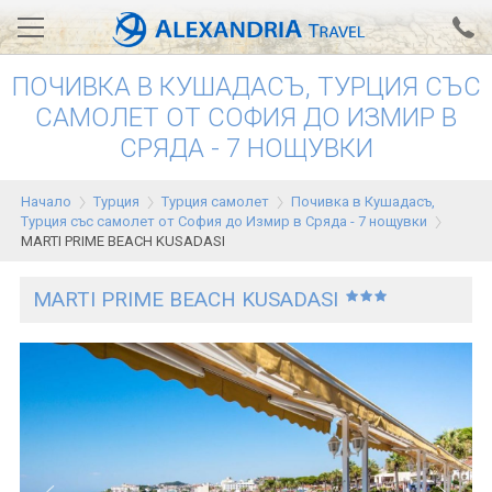
ПОЧИВКА В КУШАДАСЪ, ТУРЦИЯ СЪС
Вход за агенти
Проверка на резервация
САМОЛЕТ ОТ СОФИЯ ДО ИЗМИР В
СРЯДА - 7 НОЩУВКИ
АЛЕКСАНДРИЯ хотели
Тунис
Начало
Турция
Турция самолет
Почивка в Кушадасъ,
Турция със самолет от София до Измир в Сряда - 7 нощувки
Турция
MARTI PRIME BEACH KUSADASI
Гърция
MARTI PRIME BEACH KUSADASI
Египет
Екскурзии
0700 18 308
Запитване