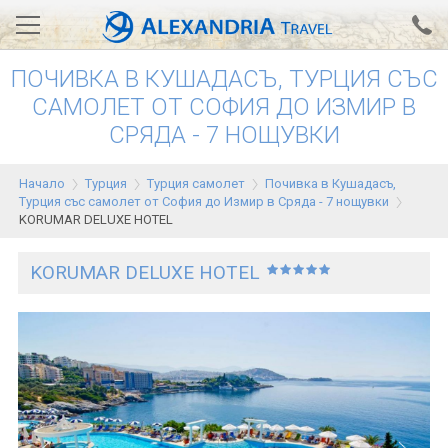
ПОЧИВКА В КУШАДАСЪ, ТУРЦИЯ СЪС
Вход за агенти
Проверка на резервация
САМОЛЕТ ОТ СОФИЯ ДО ИЗМИР В
СРЯДА - 7 НОЩУВКИ
АЛЕКСАНДРИЯ хотели
Тунис
Начало
Турция
Турция самолет
Почивка в Кушадасъ,
Турция със самолет от София до Измир в Сряда - 7 нощувки
Турция
KORUMAR DELUXE HOTEL
Гърция
KORUMAR DELUXE HOTEL
Египет
Екскурзии
0700 18 308
Запитване