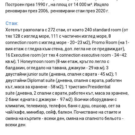
Построен през 1990 г., на площ от 14 000 м². Изцяло
реновиран през 2006, реновирани стаи през 2020 г.
Стаи:
Хотелът разполага с 272 стаи, от които 240 standard room (от
тях 128 с изглед море, 111 с частичен изглед море, 8
connection room с изглед море - 20–23 м2), Promo Room (на 1-
вия етаж с гледка към стена, доп. легла не се предвиждат),
16 Executive room (от тях 4 connection executive room - 34–42
кв.м); 1 Honeymoon room (8-ми етаж, кръгло легло с
балдахин, огледало на тавана, джакузи - 29 кв.м); 3
двустайни junior suite (дневна, спалня с врата - 45 м2); 1
двустайни Diplomat suite (дневна, спалня с врата, работен
кът, маса за хранене - 58 м2); 1 тристаен Presidential
suite (дневна, 2 спални с врати, работен кът, маса за хранене,
2 бани: едната с джакузи - 97 м2). Всички оборудвани с
климатик, телевизор, телефон, баня с душ, сешоар, сет за
чай/кафе, минибар, сейф, балкон. Почистване на стаите и
смяна на кърпите - всеки ден, смяна на спалното бельото -
всеки ден.