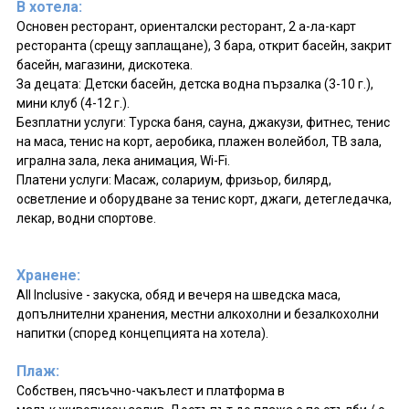
В хотела:
Основен ресторант, ориенталски ресторант, 2 а-ла-карт
ресторанта (срещу заплащане), 3 бара, открит басейн, закрит
басейн, магазини, дискотека.
За децата: Детски басейн, детскa воднa пързалкa (3-10 г.),
мини клуб (4-12 г.).
Безплатни услуги: Турска баня, сауна, джакузи, фитнес, тенис
на маса, тенис на корт, аеробика, плажен волейбол, ТВ зала,
игрална зала, лека анимация, Wi-Fi.
Платени услуги: Масаж, солариум, фризьор, билярд,
осветление и оборудване за тенис корт, джаги, детегледачка,
лекар, водни спортове.
Хранене:
All Inclusive - закуска, обяд и вечеря на шведска маса,
допълнителни хранения, местни алкохолни и безалкохолни
напитки (според концепцията на хотела).
Плаж:
Собствен, пясъчно-чакълест и платформа в