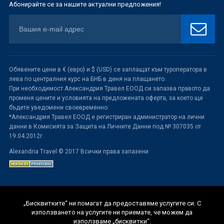
Абонирайте се за нашите актуални предложения!
Обявените цени в € (евро) и $ (USD) се заплащат към туроператора в
лева по централния курс на БНБ в деня на плащането.
При необходимост Александрия Травел ЕООД си запазва правото да
променя цените и условията на предложената оферта, за което ще
бъдете уведомени своевременно.
*Александрия Травел ЕООД е регистриран администратор на лични
данни в Комисията за Защита на Личните Данни под № 307035 от
19.04.2012г.
Alexandria Travel © 2017 Всички права запазени
„Бисквитките“ ни помагат да предоставяме услугите си. С
използването на услугите ни приемате, че можем да
използваме „бисквитки“.