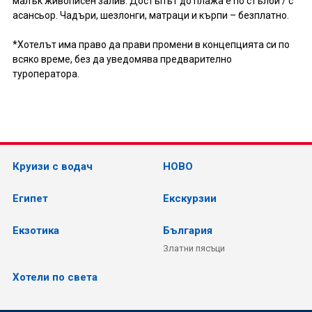
малък живописен залив. Достъпът до плажа е по стълби / с
асансьор. Чадъри, шезлонги, матраци и кърпи – безплатно.
*Хотелът има право да прави промени в концепцията си по
всяко време, без да уведомява предварително
туроператора.
Круизи с водач
НОВО
Египет
Екскурзии
Екзотика
България
Златни пясъци
Хотели по света