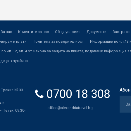
За нас
Клиентите за нас
Общи условия
Документи
Застрахов
рвирам и платя
Политика за поверителност
Информация по чл.13 и
по чл. 12, ал. 4 от Закона за защита на лицата, подаващи информация з
 деца в чужбина
0700 18 308
Абон
. Тракия № 33
ме
office@alexandriatravel.bg
 Петък: 09.30-