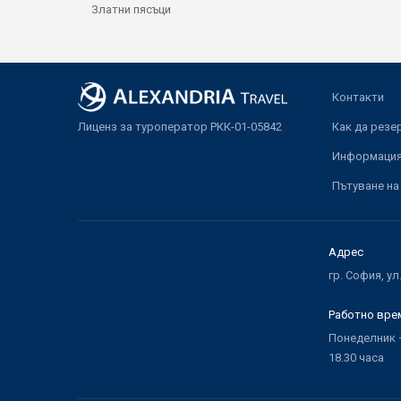
Златни пясъци
Контакти
Лиценз за туроператор РКК-01-05842
Как да резе
Информация 
Пътуване на
Адрес
гр. София, ул
Работно вре
Понеделник –
18.30 часа