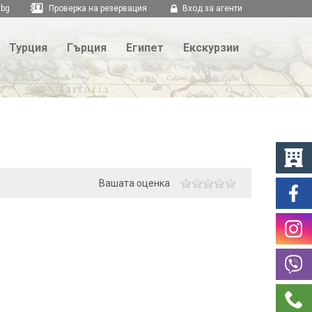
.bg
Проверка на резервация
Вход за агенти
Турция
Гърция
Египет
Екскурзии
Вашата оценка