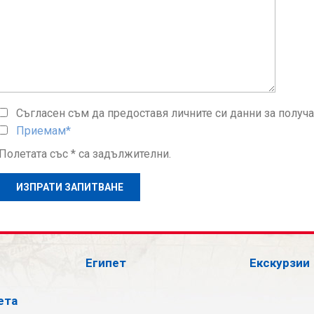
Съгласен съм да предоставя личните си данни за получ
Приемам*
Полетата със * са задължителни.
Египет
Екскурзии
ета