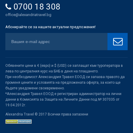
0700 18 308
office@alexandriatravel.bg
Абонирайте се за нашите актуални предложения!
Обявените цени в € (евро) и $ (USD) се заплащат към туроператора в
лева по централния курс на БНБ в деня на плащането.
При необходимост Александрия Травел ЕООД си запазва правото да
променя цените и условията на предложената оферта, за което ще
бъдете уведомени своевременно.
*Александрия Травел ЕООД е регистриран администратор на лични
данни в Комисията за Защита на Личните Данни под № 307035 от
19.04.2012г.
Alexandria Travel © 2017 Всички права запазени