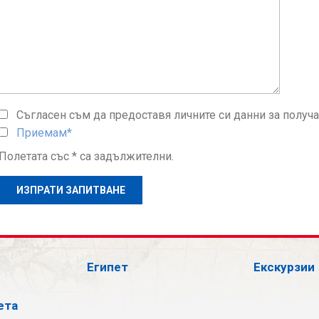
Съгласен съм да предоставя личните си данни за получ
Приемам*
Полетата със * са задължителни.
Египет
Екскурзии
ета