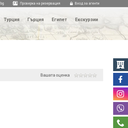
.bg
Проверка на резервация
Вход за агенти
Турция
Гърция
Египет
Екскурзии
Вашата оценка