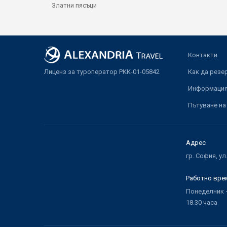
Златни пясъци
Контакти
Лиценз за туроператор РКК-01-05842
Как да резе
Информация 
Пътуване на
Адрес
гр. София, ул
Работно вре
Понеделник –
18.30 часа