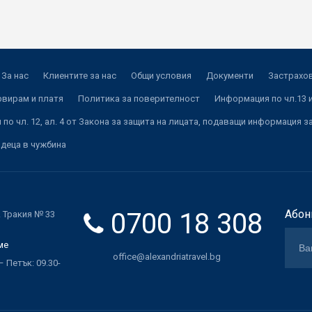
За нас
Клиентите за нас
Общи условия
Документи
Застрахов
рвирам и платя
Политика за поверителност
Информация по чл.13 и
по чл. 12, ал. 4 от Закона за защита на лицата, подаващи информация з
 деца в чужбина
0700 18 308
Абон
. Тракия № 33
ме
office@alexandriatravel.bg
 Петък: 09.30-