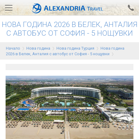
НОВА ГОДИНА 2026 В БЕЛЕК, АНТАЛИЯ
Вход за агенти
Проверка на резервация
С АВТОБУС ОТ СОФИЯ - 5 НОЩУВКИ
АЛЕКСАНДРИЯ хотели
Начало
Нова година
Нова година Турция
Нова година
2026 в Белек, Анталия с автобус от София - 5 нощувки
Тунис
Турция
Гърция
Египет
Екскурзии
0700 18 308
Запитване