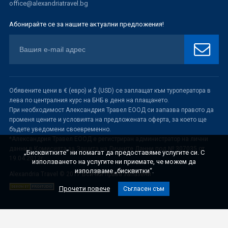
office@alexandriatravel.bg
Абонирайте се за нашите актуални предложения!
Обявените цени в € (евро) и $ (USD) се заплащат към туроператора в
лева по централния курс на БНБ в деня на плащането.
При необходимост Александрия Травел ЕООД си запазва правото да
променя цените и условията на предложената оферта, за което ще
бъдете уведомени своевременно.
*Александрия Травел ЕООД е регистриран администратор на лични
данни в Комисията за Защита на Личните Данни под № 307035 от
„Бисквитките“ ни помагат да предоставяме услугите си. С
19.04.2012г.
използването на услугите ни приемате, че можем да
използваме „бисквитки“.
Alexandria Travel © 2017 Всички права запазени
Прочети повече
Съгласен съм