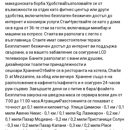
македонската борба.УдобстваВъзползвайте се от
възможности за отдих като фитнес център или други
удобства, включително безплатен безжичен достъп до
интернет и консиерж услуги.СтаиЧувствайте се като у дома
си в една от 36-те стаи за гости, включващи минибар и
машини за еспресо. Стаята ви разполага с легло с
възглавница. Стаите имат самостоятелни тераси.
Безплатният безжичен достъп до интернет ви поддържа
свързани, а за вашето забавление са осигурени LCD
телевизори. Баните разполагат с вани или душове,
дизайнерски тоалетни принадлежности и
сешоари.ХраненеОтбийте се в ресторанта на хотела, Charlie
D. at Mezzanine, за обяд или вечеря. Хранене също е на
разположение в кафенето/кафенето и е осигурен 24-часов
рум-сървиз. Завършете деня си с питие в бара/фоайето.
Безплатна закуска на шведска маса се сервира всеки ден от
7:00 до 11:00 часа.АтракцииРазстоянията се показват с
точност до 0,1 миля и километър. Улица Цимиски - 0,1 км / 0,1
мили Авеню Никис - 0,1 км / 0,1 мили Яд Лазикарон - 0,2 км /
0,1 мили Пазар Модиано - 0,2 км / 0,2 мили Пристанище Солун
- 0,3 км / 0,2 мили Пазар Капани - 0,3 км / 0,2 мили Place