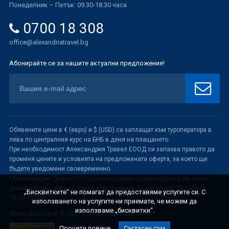
Понеделник – Петък: 09.30-18.30 часа
0700 18 308
office@alexandriatravel.bg
Абонирайте се за нашите актуални предложения!
Обявените цени в € (евро) и $ (USD) се заплащат към туроператора в
лева по централния курс на БНБ в деня на плащането.
При необходимост Александрия Травел ЕООД си запазва правото да
променя цените и условията на предложената оферта, за което ще
бъдете уведомени своевременно.
*Александрия Травел ЕООД е регистриран администратор на лични
данни в Комисията за Защита на Личните Данни под № 307035 от
„Бисквитките“ ни помагат да предоставяме услугите си. С
19.04.2012г.
използването на услугите ни приемате, че можем да
използваме „бисквитки“.
Alexandria Travel © 2017 Всички права запазени
Прочети повече
Съгласен съм