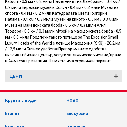
Katouni - 0,3 км / 0,2 мили Паметникът на Ламбракис - 0,4 км /
0,2 мили Еврейски музей в Солун - 0,4 км / 0,2 мили Музей на
спорта - 0,4 км / 0,2 мили Катедралата Свети Григорий
Палама - 0,4 км / 0,3 мили Музей на киното - 0,5 км / 0,3 мили
Музей на македонската борба - 0,5 км / 0,3 мили Агия
Теодора - 0,5 км / 0,3 мили Музей на македонската борба - 0,5
км / 0,3 мили Предпочитаното летище за The Excelsior Small
Luxury Hotels of the World е летище Македония (SKG) - 20,2 км
/ 12,5 мили Бизнес удобстваПрепоръчаните удобства
включват бизнес център, услуги за химическо чистене/пране
и 24-часова рецепция. На място има ограничен паркинг.
ЦЕНИ
Круизи с водач
НОВО
Египет
Екскурзии
Екзотика
България