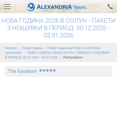
НОВА ГОДИНА 2026 В СОЛУН - ПАКЕТИ
Вход за агенти
Проверка на резервация
3 НОЩУВКИ В ПЕРИОД: 30.12.2025 -
02.01.2026
АЛЕКСАНДРИЯ хотели
Тунис
Начало
Нова година
Нова година автобус и собствен
транспорт
НОВА ГОДИНА 2026 В СОЛУН - ПАКЕТИ 3 НОЩУВКИ
Турция
В ПЕРИОД: 30.12.2025 - 02.01.2026
The Excelsior
Гърция
The Excelsior
Египет
Екскурзии
0700 18 308
Запитване