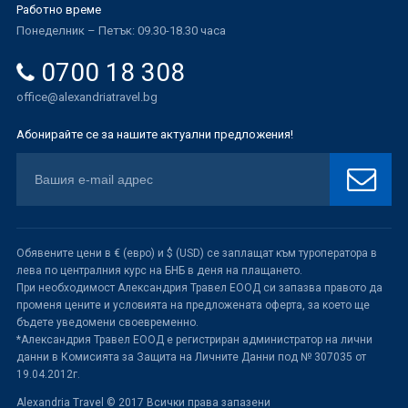
Работно време
Понеделник – Петък: 09.30-18.30 часа
0700 18 308
office@alexandriatravel.bg
Абонирайте се за нашите актуални предложения!
Обявените цени в € (евро) и $ (USD) се заплащат към туроператора в
лева по централния курс на БНБ в деня на плащането.
При необходимост Александрия Травел ЕООД си запазва правото да
променя цените и условията на предложената оферта, за което ще
бъдете уведомени своевременно.
*Александрия Травел ЕООД е регистриран администратор на лични
данни в Комисията за Защита на Личните Данни под № 307035 от
19.04.2012г.
Alexandria Travel © 2017 Всички права запазени