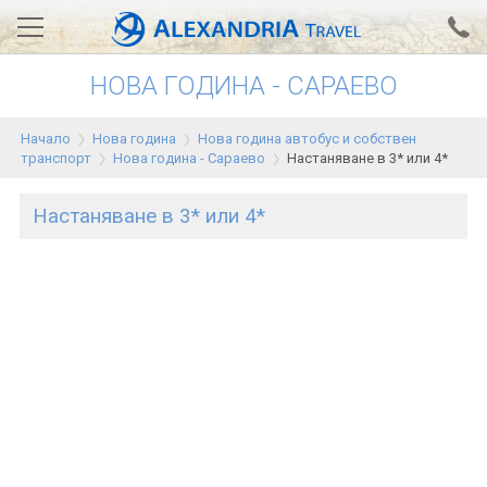
НОВА ГОДИНА - САРАЕВО
Вход за агенти
Проверка на резервация
Начало
Нова година
Нова година автобус и собствен
АЛЕКСАНДРИЯ хотели
транспорт
Нова година - Сараево
Настаняване в 3* или 4*
Тунис
Настаняване в 3* или 4*
Турция
Гърция
Египет
Екскурзии
0700 18 308
Запитване