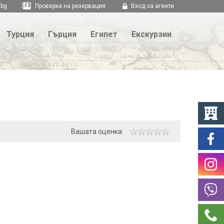
.bg
Проверка на резервация
Вход за агенти
Турция
Гърция
Египет
Екскурзии
Вашата оценка