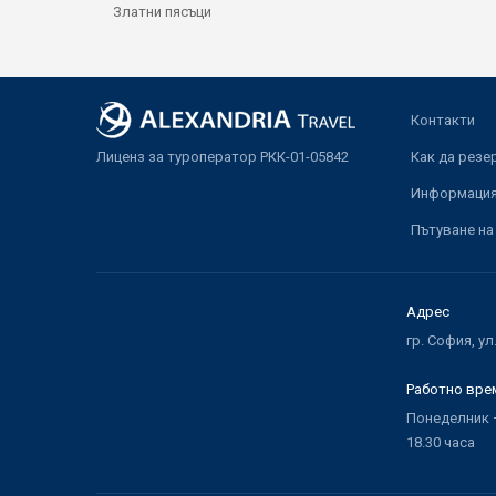
Златни пясъци
Контакти
Лиценз за туроператор РКК-01-05842
Как да резе
Информация 
Пътуване на
Адрес
гр. София, ул
Работно вре
Понеделник –
18.30 часа