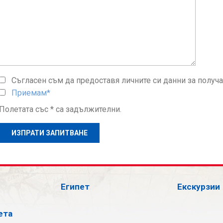
Съгласен съм да предоставя личните си данни за получ
Приемам*
Полетата със * са задължителни.
Египет
Екскурзии
ета