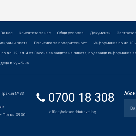
За нас
Клиентите за нас
Общи условия
Документи
Застрахов
рвирам и платя
Политика за поверителност
Информация по чл.13 и
по чл. 12, ал. 4 от Закона за защита на лицата, подаващи информация з
 деца в чужбина
0700 18 308
Абон
. Тракия № 33
ме
office@alexandriatravel.bg
 Петък: 09.30-