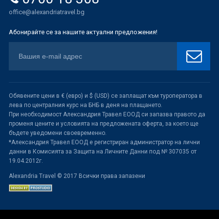
office@alexandriatravel.bg
Абонирайте се за нашите актуални предложения!
Обявените цени в € (евро) и $ (USD) се заплащат към туроператора в
лева по централния курс на БНБ в деня на плащането.
При необходимост Александрия Травел ЕООД си запазва правото да
променя цените и условията на предложената оферта, за което ще
бъдете уведомени своевременно.
*Александрия Травел ЕООД е регистриран администратор на лични
данни в Комисията за Защита на Личните Данни под № 307035 от
19.04.2012г.
Alexandria Travel © 2017 Всички права запазени