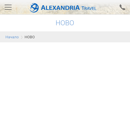
НОВО
Вход за агенти
Проверка на резервация
Начало
НОВО
АЛЕКСАНДРИЯ хотели
Тунис
Турция
Гърция
Египет
Екскурзии
0700 18 308
Запитване