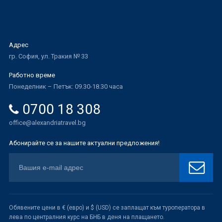
Адрес
гр. София, ул. Тракия № 33
Работно време
Понеделник – Петък: 09.30-18.30 часа
0700 18 308
office@alexandriatravel.bg
Абонирайте се за нашите актуални предложения!
Обявените цени в € (евро) и $ (USD) се заплащат към туроператора в
лева по централния курс на БНБ в деня на плащането.