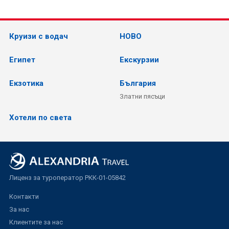
Круизи с водач
НОВО
Египет
Екскурзии
Екзотика
България
Златни пясъци
Хотели по света
Лиценз за туроператор РКК-01-05842
Контакти
За нас
Клиентите за нас