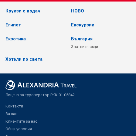
Круизи с водач
НОВО
Египет
Екскурзии
Екзотика
България
Златни пясъци
Хотели по света
Лиценз за туроператор РКК-01-05842
Контакти
За нас
Клиентите за нас
Общи условия