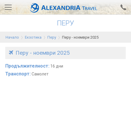
ПЕРУ
Вход за агенти
Проверка на резервация
Начало
Екзотика
Перу
Перу - ноември 2025
АЛЕКСАНДРИЯ хотели
Тунис
Перу - ноември 2025
Турция
Продължителност:
16 дни
Транспорт:
Самолет
Гърция
Египет
Екскурзии
0700 18 308
Запитване