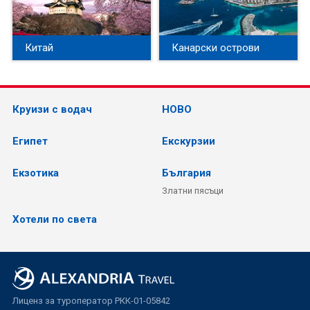
Китай
Канарски острови
Круизи с водач
НОВО
Египет
Екскурзии
Екзотика
България
Златни пясъци
Хотели по света
Лиценз за туроператор РКК-01-05842