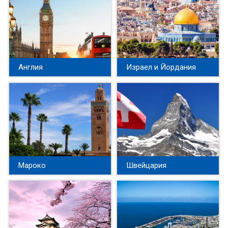
Англия
Израел и Йордания
Мароко
Швейцария