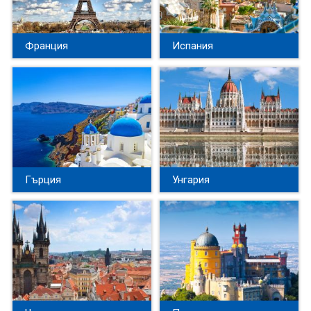
Франция
Испания
Гърция
Унгария