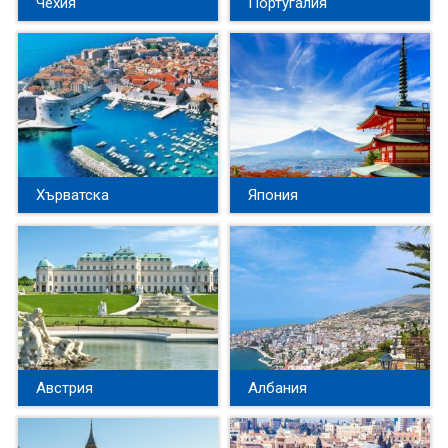
Чехия
Португалия
Хърватска
Япония
Австрия
Албания