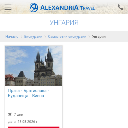
УНГАРИЯ
Вход за агенти
Проверка на резервация
Начало
Екскурзии
Самолетни екскурзии
Унгария
АЛЕКСАНДРИЯ хотели
Тунис
Турция
Гърция
Египет
Прага - Братислава -
Будапеща - Виена
Екскурзии
7 дни
0700 18 308
Запитване
дата: 23.08.2026 г.