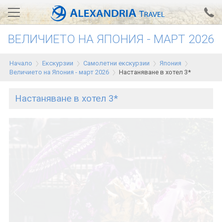
ВЕЛИЧИЕТО НА ЯПОНИЯ - МАРТ 2026
Вход за агенти
Проверка на резервация
Начало
Екскурзии
Самолетни екскурзии
Япония
АЛЕКСАНДРИЯ хотели
Величието на Япония - март 2026
Настаняване в хотел 3*
Тунис
Настаняване в хотел 3*
Турция
Гърция
Египет
Екскурзии
0700 18 308
Запитване