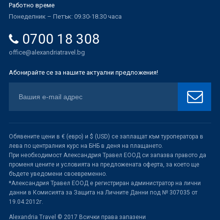
Работно време
Понеделник – Петък: 09.30-18.30 часа
0700 18 308
office@alexandriatravel.bg
Абонирайте се за нашите актуални предложения!
Обявените цени в € (евро) и $ (USD) се заплащат към туроператора в
лева по централния курс на БНБ в деня на плащането.
При необходимост Александрия Травел ЕООД си запазва правото да
променя цените и условията на предложената оферта, за което ще
бъдете уведомени своевременно.
*Александрия Травел ЕООД е регистриран администратор на лични
данни в Комисията за Защита на Личните Данни под № 307035 от
19.04.2012г.
Alexandria Travel © 2017 Всички права запазени