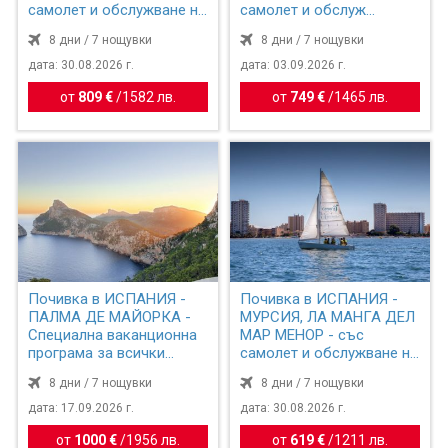
самолет и обслужване на
самолет и обслуж...
български е...
8 дни / 7 нощувки
8 дни / 7 нощувки
дата: 30.08.2026 г.
дата: 03.09.2026 г.
от
809 €
/
1582 лв.
от
749 €
/
1465 лв.
Почивка в ИСПАНИЯ -
Почивка в ИСПАНИЯ -
ПАЛМА ДЕ МАЙОРКА -
МУРСИЯ, ЛА МАНГА ДЕЛ
Специална ваканционна
МАР МЕНОР - със
програма за всички
самолет и обслужване на
възра...
бъл...
8 дни / 7 нощувки
8 дни / 7 нощувки
дата: 17.09.2026 г.
дата: 30.08.2026 г.
от
1000 €
/
1956 лв.
от
619 €
/
1211 лв.