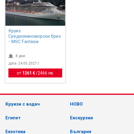
Круиз
Средиземноморски бриз
- MSC Fantasia
8 дни
дата: 24.05.2027 г.
от
1261 €
/
2466 лв.
Круизи с водач
НОВО
Египет
Екскурзии
Екзотика
България