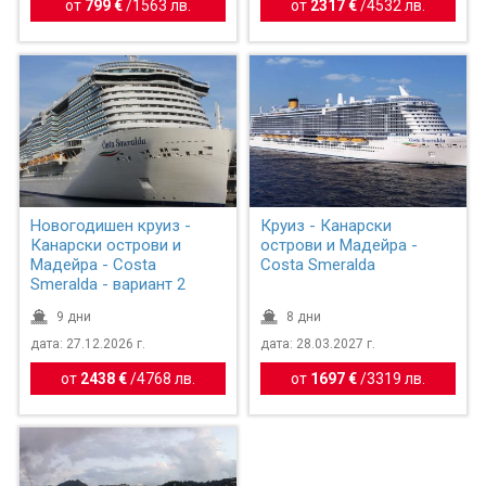
от
799 €
/
1563 лв.
от
2317 €
/
4532 лв.
Новогодишен круиз -
Круиз - Канарски
Канарски острови и
острови и Мадейра -
Мадейра - Costa
Costa Smeralda
Smeralda - вариант 2
9 дни
8 дни
дата: 27.12.2026 г.
дата: 28.03.2027 г.
от
2438 €
/
4768 лв.
от
1697 €
/
3319 лв.