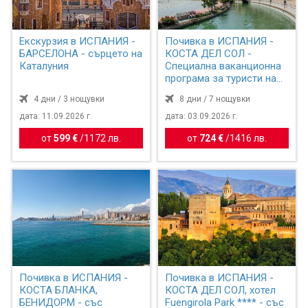
Екскурзия в ИСПАНИЯ -
Почивка в ИСПАНИЯ -
БАРСЕЛОНА - сърцето на
КОСТА ДЕЛ СОЛ -
Каталуния
Специална ваканционна
програма за туристи над
55 ...
4 дни / 3 нощувки
8 дни / 7 нощувки
дата: 11.09.2026 г.
дата: 03.09.2026 г.
от
599 €
/
1172 лв.
от
724 €
/
1416 лв.
Почивка в ИСПАНИЯ -
Почивка в ИСПАНИЯ -
КОСТА БЛАНКА,
КОСТА ДЕЛ СОЛ, хотел
БЕНИДОРМ - със
Fuengirola Park **** - със