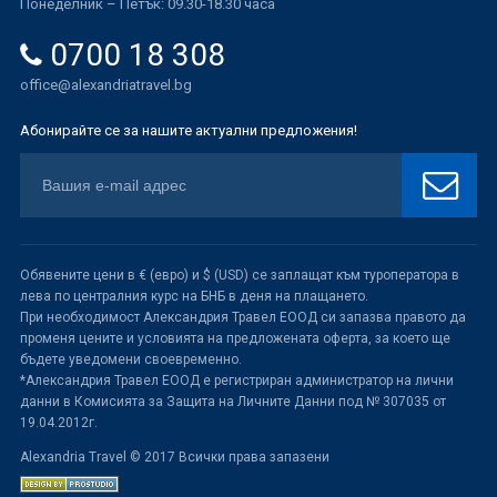
Понеделник – Петък: 09.30-18.30 часа
0700 18 308
office@alexandriatravel.bg
Абонирайте се за нашите актуални предложения!
Обявените цени в € (евро) и $ (USD) се заплащат към туроператора в
лева по централния курс на БНБ в деня на плащането.
При необходимост Александрия Травел ЕООД си запазва правото да
променя цените и условията на предложената оферта, за което ще
бъдете уведомени своевременно.
*Александрия Травел ЕООД е регистриран администратор на лични
данни в Комисията за Защита на Личните Данни под № 307035 от
19.04.2012г.
Alexandria Travel © 2017 Всички права запазени