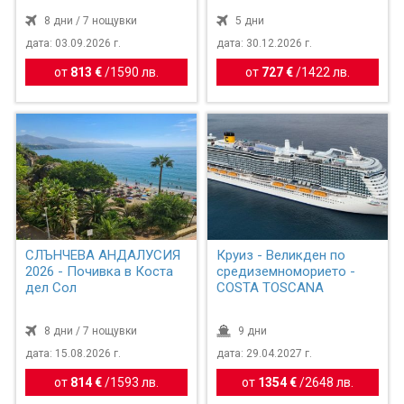
8 дни / 7 нощувки
5 дни
дата: 03.09.2026 г.
дата: 30.12.2026 г.
от
813 €
/
1590 лв.
от
727 €
/
1422 лв.
СЛЪНЧЕВА АНДАЛУСИЯ
Круиз - Великден по
2026 - Почивка в Коста
средиземноморието -
дел Сол
COSTA TOSCANA
8 дни / 7 нощувки
9 дни
дата: 15.08.2026 г.
дата: 29.04.2027 г.
от
814 €
/
1593 лв.
от
1354 €
/
2648 лв.