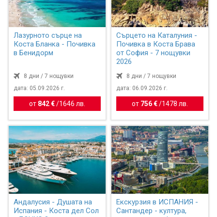
Лазурното сърце на
Сърцето на Каталуния -
Коста Бланка - Почивка
Почивка в Коста Брава
в Бенидорм
от София - 7 нощувки
2026
8 дни / 7 нощувки
8 дни / 7 нощувки
дата: 05.09.2026 г.
дата: 06.09.2026 г.
от
842 €
/
1646 лв.
от
756 €
/
1478 лв.
Андалусия - Душата на
Екскурзия в ИСПАНИЯ -
Испания - Коста дел Сол
Сантандер - култура,