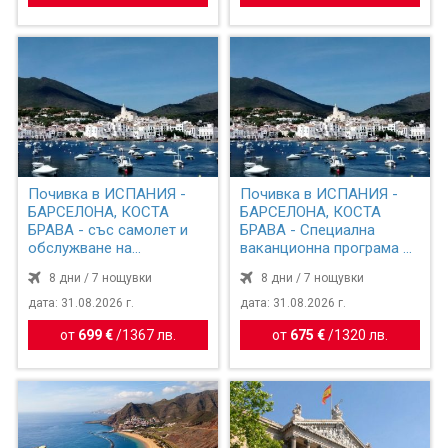
Почивка в ИСПАНИЯ -
Почивка в ИСПАНИЯ -
БАРСЕЛОНА, КОСТА
БАРСЕЛОНА, КОСТА
БРАВА - със самолет и
БРАВА - Специална
обслужване на
ваканционна програма за
български е...
турист...
8 дни / 7 нощувки
8 дни / 7 нощувки
дата: 31.08.2026 г.
дата: 31.08.2026 г.
от
699 €
/
1367 лв.
от
675 €
/
1320 лв.