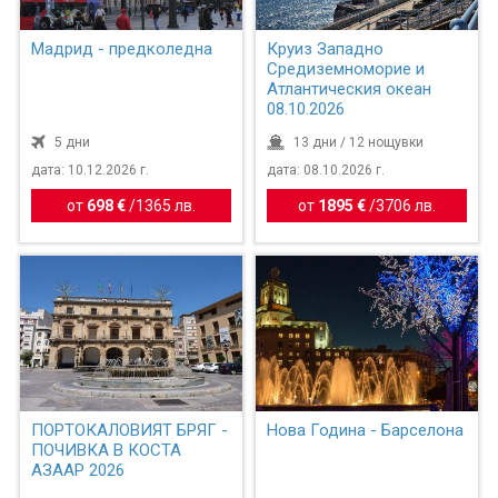
Мадрид - предколедна
Круиз Западно
Средиземноморие и
Атлантическия океан
08.10.2026
5 дни
13 дни / 12 нощувки
дата: 10.12.2026 г.
дата: 08.10.2026 г.
от
698 €
/
1365 лв.
от
1895 €
/
3706 лв.
ПОРТОКАЛОВИЯТ БРЯГ -
Нова Година - Барселона
ПОЧИВКА В КОСТА
АЗААР 2026