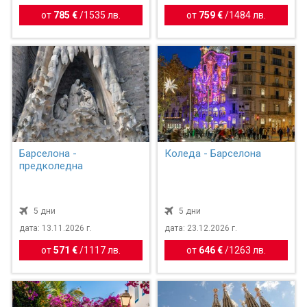
от
785 €
/
1535 лв.
от
759 €
/
1484 лв.
Барселона -
Коледа - Барселона
предколедна
5 дни
5 дни
дата: 13.11.2026 г.
дата: 23.12.2026 г.
от
571 €
/
1117 лв.
от
646 €
/
1263 лв.