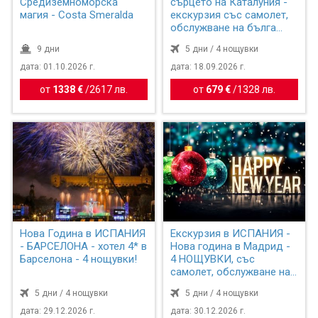
Средиземноморска
сърцето на Каталуния -
магия - Costa Smeralda
екскурзия със самолет,
обслужване на бълга...
9 дни
5 дни / 4 нощувки
дата: 01.10.2026 г.
дата: 18.09.2026 г.
от
1338 €
/
2617 лв.
от
679 €
/
1328 лв.
Нова Година в ИСПАНИЯ
Екскурзия в ИСПАНИЯ -
- БАРСЕЛОНА - хотел 4* в
Нова година в Мадрид -
Барселона - 4 нощувки!
4 НОЩУВКИ, със
самолет, обслужване на
бъ...
5 дни / 4 нощувки
5 дни / 4 нощувки
дата: 29.12.2026 г.
дата: 30.12.2026 г.