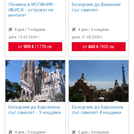
Почивка в ИСПАНИЯ -
Екскурзия до Валенсия
ИБИСА - островът на
със самолет
мечтите!
8 дни / 7 нощувки
4 дни / 3 нощувки
дата: 15.09.2026 г.
дата: 21.08.2026 г.
от
909 €
/
1778 лв.
от
460 €
/
900 лв.
Екскурзия до Барселона
Екскурзия до Барселона
със самолет - 3 нощувки
със самолет 4 нощувки
4 дни / 3 нощувки
5 дни / 4 нощувки