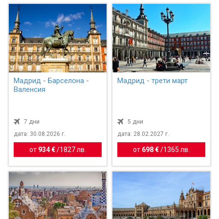
Мадрид - Барселона -
Мадрид - трети март
Валенсия
7 дни
5 дни
дата: 30.08.2026 г.
дата: 28.02.2027 г.
от
934 €
/
1827 лв.
от
698 €
/
1365 лв.