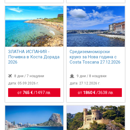
ЗЛАТНА ИСПАНИЯ -
Средиземноморски
Почивка в Коста Дорада
круиз за Нова година с
2026
Costa Toscana 27.12.2026
8 дни / 7 нощувки
9 дни / 8 нощувки
дата: 05.09.2026 г.
дата: 27.12.2026 г.
от
765 €
/
1497 лв.
от
1860 €
/
3638 лв.