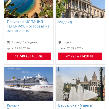
Почивка в ИСПАНИЯ -
Мадрид
ТЕНЕРИФЕ - островът на
вечното лято!
8 дни / 7 нощувки
5 дни
дата: 19.08.2026 г.
дата: 02.09.2026 г.
от
749 €
/
1465 лв.
от
726 €
/
1420 лв.
Круиз -
Барселона - 5 дни в