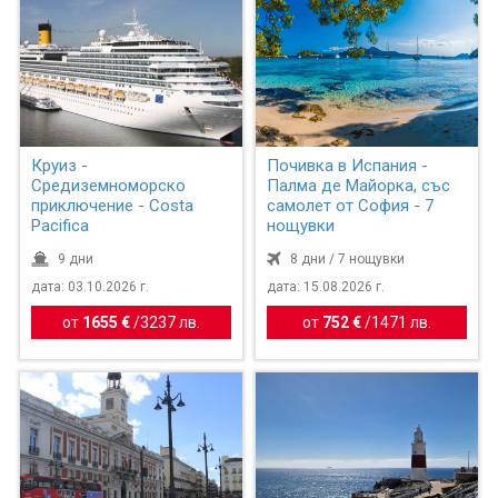
Круиз -
Почивка в Испания -
Средиземноморско
Палма де Майорка, със
приключение - Costa
самолет от София - 7
Pacifica
нощувки
9 дни
8 дни / 7 нощувки
дата: 03.10.2026 г.
дата: 15.08.2026 г.
от
1655 €
/
3237 лв.
от
752 €
/
1471 лв.