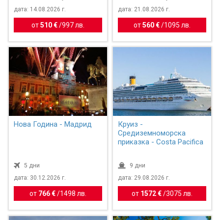
дата: 14.08.2026 г.
дата: 21.08.2026 г.
от
510 €
/
997 лв.
от
560 €
/
1095 лв.
Нова Година - Мадрид
Круиз -
Средиземноморска
приказка - Costa Pacifica
5 дни
9 дни
дата: 30.12.2026 г.
дата: 29.08.2026 г.
от
766 €
/
1498 лв.
от
1572 €
/
3075 лв.