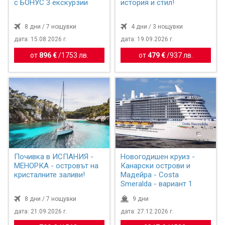
с БОНУС 3 екскурзии
история и стил!
8 дни / 7 нощувки
4 дни / 3 нощувки
дата: 15.08.2026 г.
дата: 19.09.2026 г.
от
896 €
/
1753 лв.
от
479 €
/
937 лв.
Почивка в ИСПАНИЯ -
Новогодишен круиз -
МЕНОРКА - островът на
Канарски острови и
кристалните заливи!
Мадейра - Costa
Smeralda - вариант 1
8 дни / 7 нощувки
9 дни
дата: 21.09.2026 г.
дата: 27.12.2026 г.