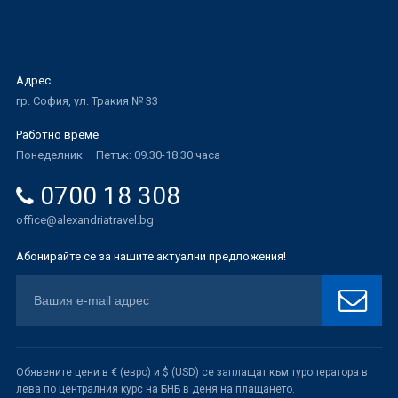
Адрес
гр. София, ул. Тракия № 33
Работно време
Понеделник – Петък: 09.30-18.30 часа
0700 18 308
office@alexandriatravel.bg
Абонирайте се за нашите актуални предложения!
Обявените цени в € (евро) и $ (USD) се заплащат към туроператора в
лева по централния курс на БНБ в деня на плащането.