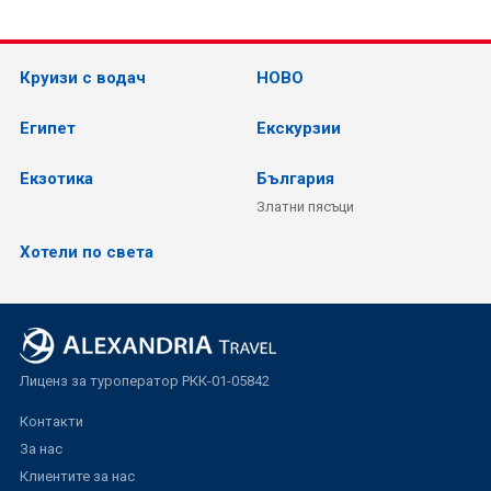
Круизи с водач
НОВО
Египет
Екскурзии
Екзотика
България
Златни пясъци
Хотели по света
Лиценз за туроператор РКК-01-05842
Контакти
За нас
Клиентите за нас