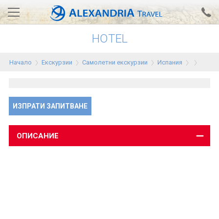
HOTEL
Вход за агенти
Проверка на резервация
Начало
Екскурзии
Самолетни екскурзии
Испания
АЛЕКСАНДРИЯ хотели
Тунис
ИЗПРАТИ ЗАПИТВАНЕ
Турция
Гърция
ОПИСАНИЕ
Египет
Екскурзии
0700 18 308
Запитване