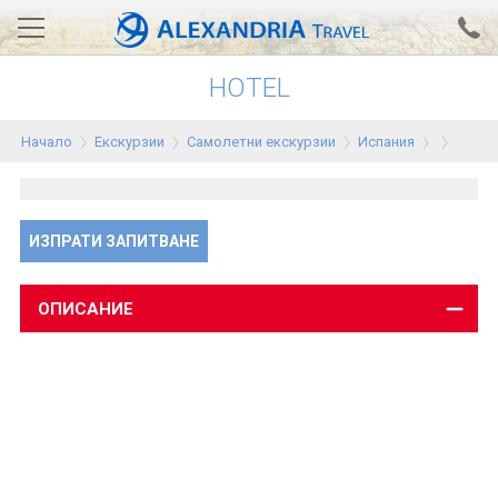
HOTEL
Вход за агенти
Проверка на резервация
Начало
Екскурзии
Самолетни екскурзии
Испания
АЛЕКСАНДРИЯ хотели
Тунис
ИЗПРАТИ ЗАПИТВАНЕ
Турция
Гърция
ОПИСАНИЕ
Египет
Екскурзии
0700 18 308
Запитване