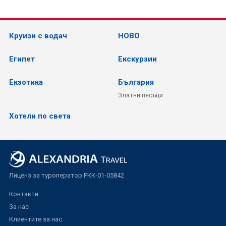
Круизи с водач
НОВО
Египет
Екскурзии
Екзотика
България
Златни пясъци
Хотели по света
Лиценз за туроператор РКК-01-05842
Контакти
За нас
Клиентите за нас