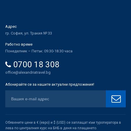
Адрес
гр. София, ул. Тракия № 33
Работно време
Понеделник – Петък: 09.30-18.30 часа
0700 18 308
office@alexandriatravel.bg
Абонирайте се за нашите актуални предложения!
Обявените цени в € (евро) и $ (USD) се заплащат към туроператора в
лева по централния курс на БНБ в деня на плащането.