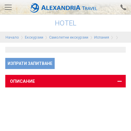
HOTEL
Вход за агенти
Проверка на резервация
Начало
Екскурзии
Самолетни екскурзии
Испания
АЛЕКСАНДРИЯ хотели
Тунис
ИЗПРАТИ ЗАПИТВАНЕ
Турция
Гърция
ОПИСАНИЕ
Египет
Екскурзии
0700 18 308
Запитване