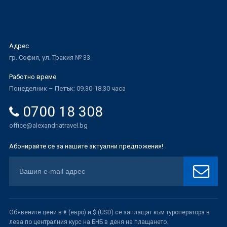
Адрес
гр. София, ул. Тракия № 33
Работно време
Понеделник – Петък: 09.30-18.30 часа
0700 18 308
office@alexandriatravel.bg
Абонирайте се за нашите актуални предложения!
Обявените цени в € (евро) и $ (USD) се заплащат към туроператора в
лева по централния курс на БНБ в деня на плащането.