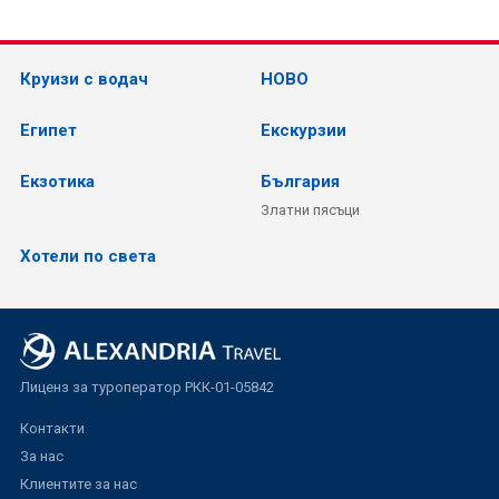
Круизи с водач
НОВО
Египет
Екскурзии
Екзотика
България
Златни пясъци
Хотели по света
Лиценз за туроператор РКК-01-05842
Контакти
За нас
Клиентите за нас