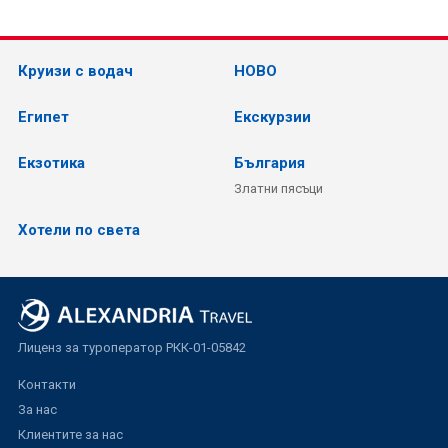
Круизи с водач
НОВО
Египет
Екскурзии
Екзотика
България
Златни пясъци
Хотели по света
Лиценз за туроператор РКК-01-05842
Контакти
За нас
Клиентите за нас