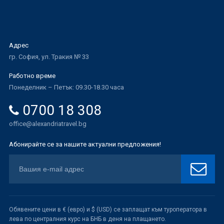
Адрес
гр. София, ул. Тракия № 33
Работно време
Понеделник – Петък: 09.30-18.30 часа
0700 18 308
office@alexandriatravel.bg
Абонирайте се за нашите актуални предложения!
Обявените цени в € (евро) и $ (USD) се заплащат към туроператора в
лева по централния курс на БНБ в деня на плащането.