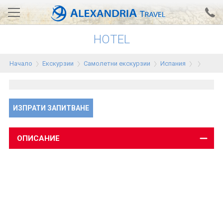
HOTEL
Вход за агенти
Проверка на резервация
Начало
Екскурзии
Самолетни екскурзии
Испания
АЛЕКСАНДРИЯ хотели
Тунис
ИЗПРАТИ ЗАПИТВАНЕ
Турция
Гърция
ОПИСАНИЕ
Египет
Екскурзии
0700 18 308
Запитване