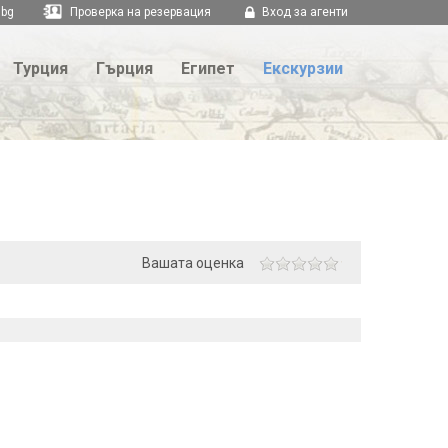
.bg
Проверка на резервация
Вход за агенти
Турция
Гърция
Египет
Екскурзии
Вашата оценка