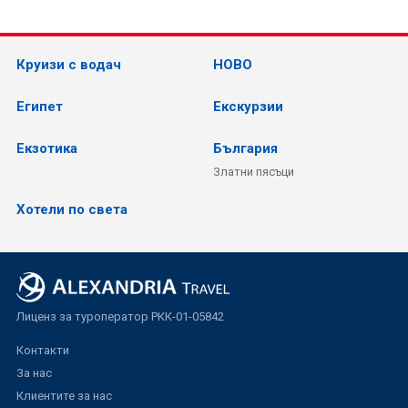
Круизи с водач
НОВО
Египет
Екскурзии
Екзотика
България
Златни пясъци
Хотели по света
Лиценз за туроператор РКК-01-05842
Контакти
За нас
Клиентите за нас