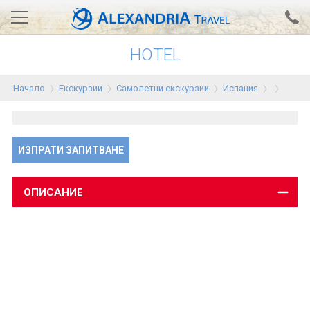
HOTEL
Вход за агенти
Проверка на резервация
Начало
Екскурзии
Самолетни екскурзии
Испания
АЛЕКСАНДРИЯ хотели
Тунис
ИЗПРАТИ ЗАПИТВАНЕ
Турция
Гърция
ОПИСАНИЕ
Египет
Екскурзии
0700 18 308
Запитване