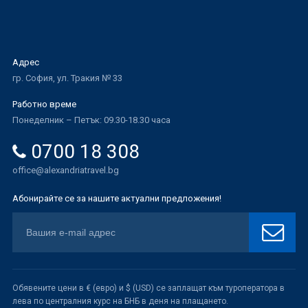
Адрес
гр. София, ул. Тракия № 33
Работно време
Понеделник – Петък: 09.30-18.30 часа
0700 18 308
office@alexandriatravel.bg
Абонирайте се за нашите актуални предложения!
Обявените цени в € (евро) и $ (USD) се заплащат към туроператора в
лева по централния курс на БНБ в деня на плащането.