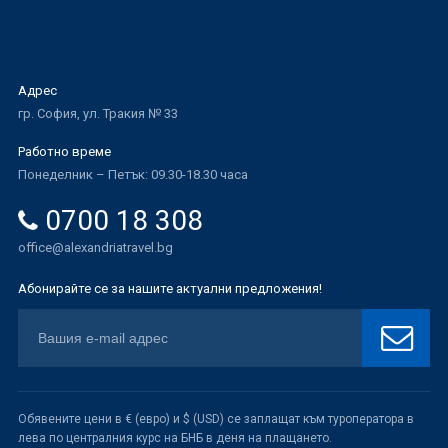
Адрес
гр. София, ул. Тракия № 33
Работно време
Понеделник – Петък: 09.30-18.30 часа
0700 18 308
office@alexandriatravel.bg
Абонирайте се за нашите актуални предложения!
Обявените цени в € (евро) и $ (USD) се заплащат към туроператора в
лева по централния курс на БНБ в деня на плащането.