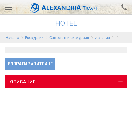
HOTEL
Вход за агенти
Проверка на резервация
Начало
Екскурзии
Самолетни екскурзии
Испания
АЛЕКСАНДРИЯ хотели
Тунис
ИЗПРАТИ ЗАПИТВАНЕ
Турция
Гърция
ОПИСАНИЕ
Египет
Екскурзии
0700 18 308
Запитване