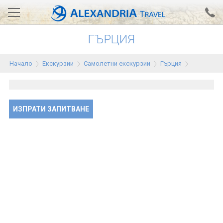
ГЪРЦИЯ
Вход за агенти
Проверка на резервация
Начало
Екскурзии
Самолетни екскурзии
Гърция
АЛЕКСАНДРИЯ хотели
Тунис
Турция
ИЗПРАТИ ЗАПИТВАНЕ
Гърция
Египет
Екскурзии
0700 18 308
Запитване