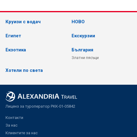
Круизи с водач
НОВО
Египет
Екскурзии
Екзотика
България
Златни пясъци
Хотели по света
Лиценз за туроператор РКК-01-05842
Контакти
За нас
Клиентите за нас