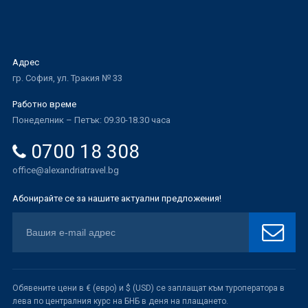
Адрес
гр. София, ул. Тракия № 33
Работно време
Понеделник – Петък: 09.30-18.30 часа
0700 18 308
office@alexandriatravel.bg
Абонирайте се за нашите актуални предложения!
Обявените цени в € (евро) и $ (USD) се заплащат към туроператора в
лева по централния курс на БНБ в деня на плащането.