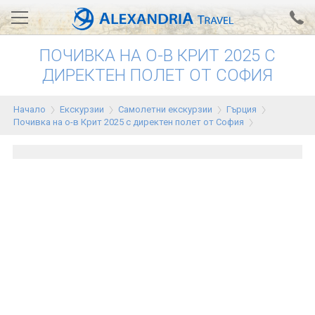
ПОЧИВКА НА О-В КРИТ 2025 С
Вход за агенти
Проверка на резервация
ДИРЕКТЕН ПОЛЕТ ОТ СОФИЯ
АЛЕКСАНДРИЯ хотели
Начало
Екскурзии
Самолетни екскурзии
Гърция
Почивка на о-в Крит 2025 с директен полет от София
Тунис
Турция
Гърция
Египет
Екскурзии
0700 18 308
Запитване