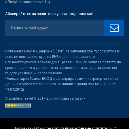
office@alexandriatravel.bg
Абонирайте се за нашите актуални предложения!
Обявените цени в € (евро) и $ (USD) се заплащат към туроператора в
лева по централния курс на БНБ в деня на плащането.
При необходимост Александрия Травел ЕООД си запазва правото да
променя цените и условията на предложената оферта, за което ще
бъдете уведомени своевременно.
*Александрия Травел ЕООД е регистриран администратор на лични
данни в Комисията за Защита на Личните Данни под № 307035 от
19.04.2012г.
Alexandria Travel © 2017 Всички права запазени
„Бисквитките“ ни помагат да предоставяме услугите си. С