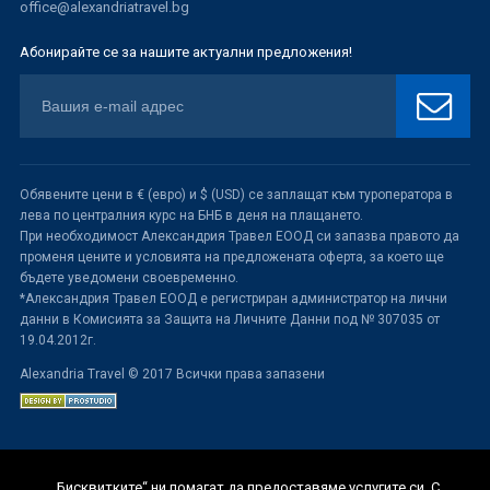
office@alexandriatravel.bg
Абонирайте се за нашите актуални предложения!
Обявените цени в € (евро) и $ (USD) се заплащат към туроператора в
лева по централния курс на БНБ в деня на плащането.
При необходимост Александрия Травел ЕООД си запазва правото да
променя цените и условията на предложената оферта, за което ще
бъдете уведомени своевременно.
*Александрия Травел ЕООД е регистриран администратор на лични
данни в Комисията за Защита на Личните Данни под № 307035 от
19.04.2012г.
Alexandria Travel © 2017 Всички права запазени
„Бисквитките“ ни помагат да предоставяме услугите си. С