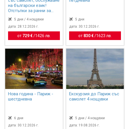
със самолет, обслужване
петдневна
на български език!
Отстъпки за ранни за...
5 дни / 4 нощувки
5 дни
дата: 28.12.2026 г.
дата: 30.12.2026 г.
от
729 €
/
1426 лв.
от
830 €
/
1623 лв.
Нова година - Париж -
Екскурзия до Париж със
шестдневна
самолет 4 нощувки
6 дни
5 дни / 4 нощувки
дата: 30.12.2026 г.
дата: 19.08.2026 г.