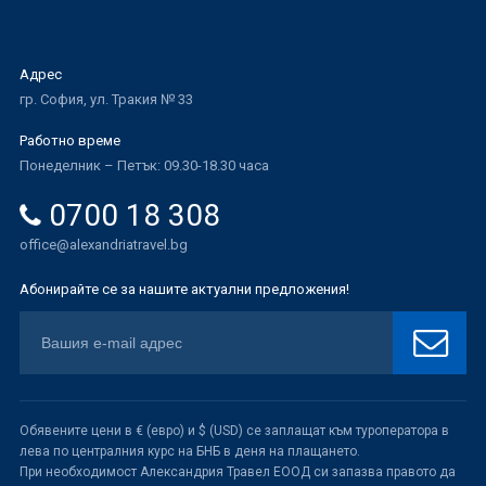
Адрес
гр. София, ул. Тракия № 33
Работно време
Понеделник – Петък: 09.30-18.30 часа
0700 18 308
office@alexandriatravel.bg
Абонирайте се за нашите актуални предложения!
Обявените цени в € (евро) и $ (USD) се заплащат към туроператора в
лева по централния курс на БНБ в деня на плащането.
При необходимост Александрия Травел ЕООД си запазва правото да