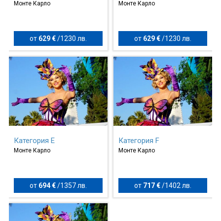
Монте Карло
Монте Карло
от
629 €
/
1230 лв.
от
629 €
/
1230 лв.
Категория E
Категория F
Монте Карло
Монте Карло
от
694 €
/
1357 лв.
от
717 €
/
1402 лв.