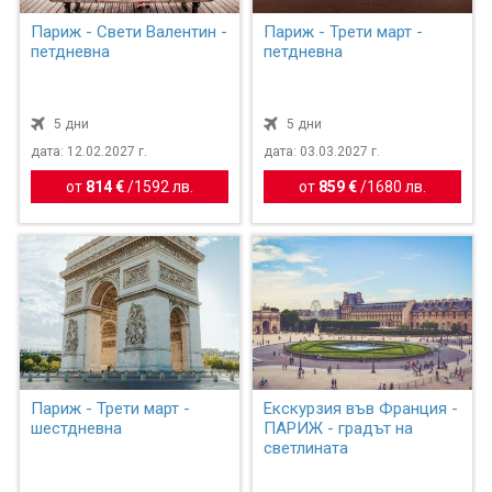
Париж - Свети Валентин -
Париж - Трети март -
петдневна
петдневна
5 дни
5 дни
дата: 12.02.2027 г.
дата: 03.03.2027 г.
от
814 €
/
1592 лв.
от
859 €
/
1680 лв.
Париж - Трети март -
Екскурзия във Франция -
шестдневна
ПАРИЖ - градът на
светлината