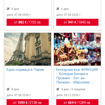
5 дни
6 дни
дата: 07.08.2026 г.
дата: 07.08.2026 г.
от
882 €
/
1725 лв.
от
941 €
/
1840 лв.
Една седмица в Париж
Екскурзия във ФРАНЦИЯ
- Коледни базари в
Прованс - Екс-ан-
Прованс - Марсилия -
Авиньо...
8 дни
4 дни / 3 нощувки
дата: 07.08.2026 г.
дата: 04.12.2026 г.
от
1093 €
/
2138 лв.
от
659 €
/
1289 лв.