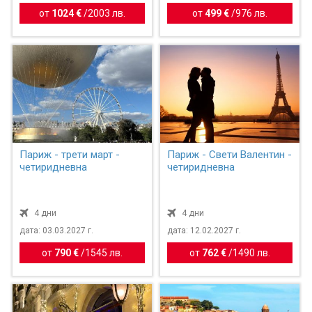
от
1024 €
/
2003 лв.
от
499 €
/
976 лв.
Париж - трети март -
Париж - Свети Валентин -
четиридневна
четиридневна
4 дни
4 дни
дата: 03.03.2027 г.
дата: 12.02.2027 г.
от
790 €
/
1545 лв.
от
762 €
/
1490 лв.