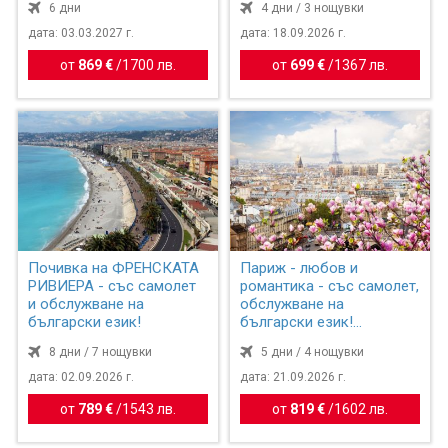
6 дни
4 дни / 3 нощувки
дата: 03.03.2027 г.
дата: 18.09.2026 г.
от
869 €
/
1700 лв.
от
699 €
/
1367 лв.
Почивка на ФРЕНСКАТА
Париж - любов и
РИВИЕРА - със самолет
романтика - със самолет,
и обслужване на
обслужване на
български език!
български език!
Отстъпки за ра...
8 дни / 7 нощувки
5 дни / 4 нощувки
дата: 02.09.2026 г.
дата: 21.09.2026 г.
от
789 €
/
1543 лв.
от
819 €
/
1602 лв.