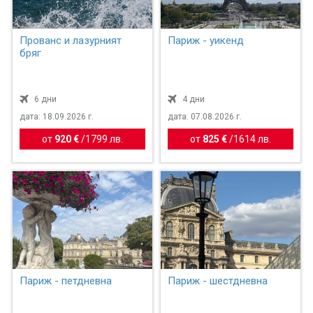
Прованс и лазурният
Париж - уикенд
бряг
6 дни
4 дни
дата: 18.09.2026 г.
дата: 07.08.2026 г.
от
920 €
/
1799 лв.
от
825 €
/
1614 лв.
Париж - петдневна
Париж - шестдневна