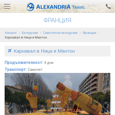
ФРАНЦИЯ
Вход за агенти
Проверка на резервация
Начало
Екскурзии
Самолетни екскурзии
Франция
АЛЕКСАНДРИЯ хотели
Карнавал в Ница и Мантон
Тунис
Карнавал в Ница и Мантон
Турция
Продължителност:
4 дни
Гърция
Транспорт:
Самолет
Египет
Екскурзии
0700 18 308
Запитване