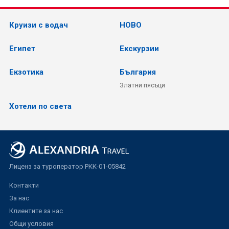
Круизи с водач
НОВО
Египет
Екскурзии
Екзотика
България
Златни пясъци
Хотели по света
Лиценз за туроператор РКК-01-05842
Контакти
За нас
Клиентите за нас
Общи условия