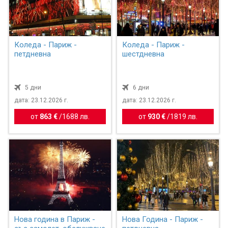
Коледа - Париж -
Коледа - Париж -
петдневна
шестдневна
5 дни
6 дни
дата: 23.12.2026 г.
дата: 23.12.2026 г.
от
863 €
/
1688 лв.
от
930 €
/
1819 лв.
Нова година в Париж -
Нова Година - Париж -