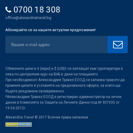
0700 18 308
office@alexandriatravel.bg
Абонирайте се за нашите актуални предложения!
Обявените цени в € (евро) и $ (USD) се заплащат към туроператора в
лева по централния курс на БНБ в деня на плащането.
При необходимост Александрия Травел ЕООД си запазва правото да
променя цените и условията на предложената оферта, за което ще
бъдете уведомени своевременно.
*Александрия Травел ЕООД е регистриран администратор на лични
данни в Комисията за Защита на Личните Данни под № 307035 от
19.04.2012г.
Alexandria Travel © 2017 Всички права запазени