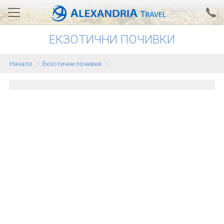
ЕКЗОТИЧНИ ПОЧИВКИ
Вход за агенти
Проверка на резервация
Начало
Екзотични почивки
АЛЕКСАНДРИЯ хотели
Тунис
Турция
Гърция
Египет
Екскурзии
0700 18 308
Запитване