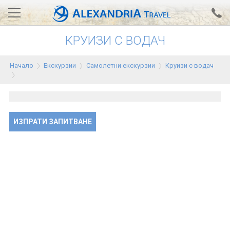
КРУИЗИ С ВОДАЧ
Вход за агенти
Проверка на резервация
Начало
Екскурзии
Самолетни екскурзии
Круизи с водач
АЛЕКСАНДРИЯ хотели
Тунис
Турция
ИЗПРАТИ ЗАПИТВАНЕ
Гърция
Египет
Екскурзии
0700 18 308
Запитване