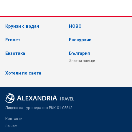
Круизи с водач
НОВО
Египет
Екскурзии
Екзотика
България
Златни пясъци
Хотели по света
Лиценз за туроператор РКК-01-05842
Контакти
За нас