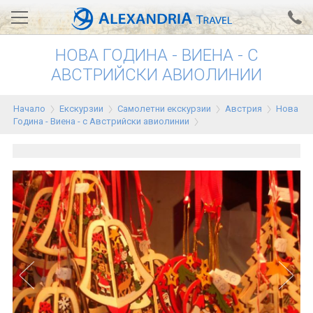
НОВА ГОДИНА - ВИЕНА - С
Вход за агенти
Проверка на резервация
АВСТРИЙСКИ АВИОЛИНИИ
АЛЕКСАНДРИЯ хотели
Начало
Екскурзии
Самолетни екскурзии
Австрия
Нова
Година - Виена - с Австрийски авиолинии
Тунис
Турция
Гърция
Египет
Екскурзии
0700 18 308
Запитване