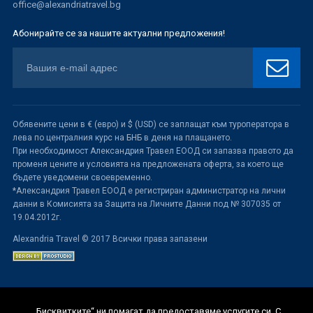
office@alexandriatravel.bg
Абонирайте се за нашите актуални предложения!
Обявените цени в € (евро) и $ (USD) се заплащат към туроператора в
лева по централния курс на БНБ в деня на плащането.
При необходимост Александрия Травел ЕООД си запазва правото да
променя цените и условията на предложената оферта, за което ще
бъдете уведомени своевременно.
*Александрия Травел ЕООД е регистриран администратор на лични
данни в Комисията за Защита на Личните Данни под № 307035 от
19.04.2012г.
Alexandria Travel © 2017 Всички права запазени
„Бисквитките“ ни помагат да предоставяме услугите си. С