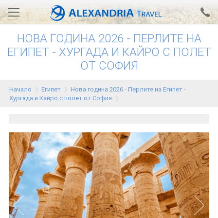
НОВА ГОДИНА 2026 - ПЕРЛИТЕ НА
Вход за агенти
Проверка на резервация
ЕГИПЕТ - ХУРГАДА И КАЙРО С ПОЛЕТ
ОТ СОФИЯ
АЛЕКСАНДРИЯ хотели
Тунис
Начало
Египет
Нова година 2026 - Перлите на Египет -
Хургада и Кайро с полет от София
Турция
Гърция
Египет
Екскурзии
0700 18 308
Запитване