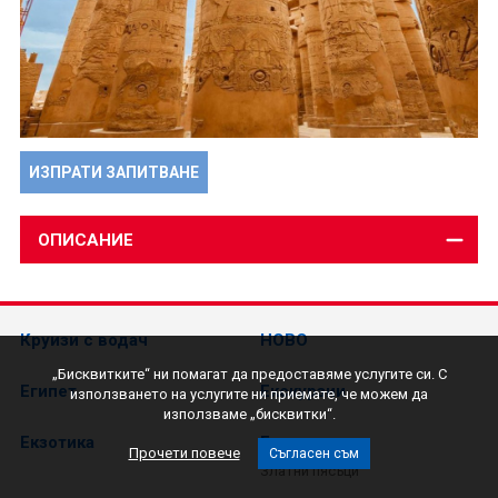
ИЗПРАТИ ЗАПИТВАНЕ
ОПИСАНИЕ
Круизи с водач
НОВО
„Бисквитките“ ни помагат да предоставяме услугите си. С
Египет
Екскурзии
използването на услугите ни приемате, че можем да
използваме „бисквитки“.
Екзотика
България
Прочети повече
Съгласен съм
Златни пясъци