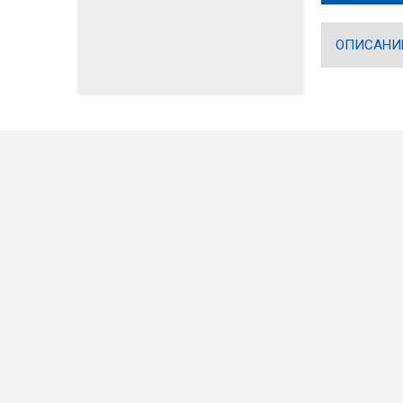
ОПИСАНИ
Круизи с водач
НОВО
България
Хотели по св
Златни пясъци
Контакти
Лиценз за туроператор РКК-01-05842
Как да резе
Информация 