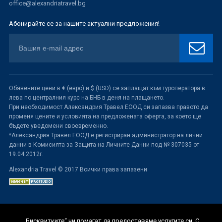
office@alexandriatravel.bg
Абонирайте се за нашите актуални предложения!
Обявените цени в € (евро) и $ (USD) се заплащат към туроператора в
лева по централния курс на БНБ в деня на плащането.
При необходимост Александрия Травел ЕООД си запазва правото да
променя цените и условията на предложената оферта, за което ще
бъдете уведомени своевременно.
*Александрия Травел ЕООД е регистриран администратор на лични
данни в Комисията за Защита на Личните Данни под № 307035 от
19.04.2012г.
Alexandria Travel © 2017 Всички права запазени
„Бисквитките“ ни помагат да предоставяме услугите си. С