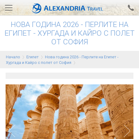
НОВА ГОДИНА 2026 - ПЕРЛИТЕ НА
Вход за агенти
Проверка на резервация
ЕГИПЕТ - ХУРГАДА И КАЙРО С ПОЛЕТ
ОТ СОФИЯ
АЛЕКСАНДРИЯ хотели
Тунис
Начало
Египет
Нова година 2026 - Перлите на Египет -
Хургада и Кайро с полет от София
Турция
Гърция
Египет
Екскурзии
0700 18 308
Запитване