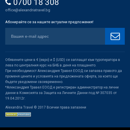
0700 18 308
office@alexandriatravel.bg
Абонирайте се за нашите актуални предложения!
Обявените цени в € (евро) и $ (USD) се заплащат към туроператора в
лева по централния курс на БНБ в деня на плащането.
При необходимост Александрия Травел ЕООД си запазва правото да
променя цените и условията на предложената оферта, за което ще
бъдете уведомени своевременно.
*Александрия Травел ЕООД е регистриран администратор на лични
данни в Комисията за Защита на Личните Данни под № 307035 от
19.04.2012г.
Alexandria Travel © 2017 Всички права запазени